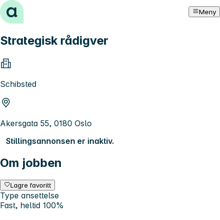
Hopp til innhold
Meny
Strategisk rådigver
Schibsted
Akersgata 55, 0180 Oslo
Stillingsannonsen er inaktiv.
Om jobben
Lagre favoritt
Type ansettelse
Fast, heltid 100%