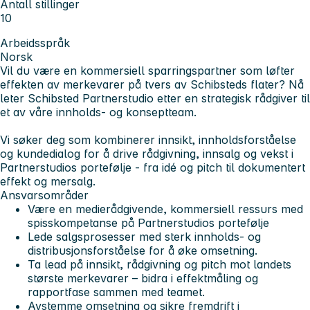
Antall stillinger
10
Arbeidsspråk
Norsk
Vil du være en kommersiell sparringspartner som løfter
effekten av merkevarer på tvers av Schibsteds flater? Nå
leter Schibsted Partnerstudio etter en strategisk rådgiver til
et av våre innholds- og konseptteam.
Vi søker deg som kombinerer innsikt, innholdsforståelse
og kundedialog for å drive rådgivning, innsalg og vekst i
Partnerstudios portefølje - fra idé og pitch til dokumentert
effekt og mersalg.
Ansvarsområder
Være en medierådgivende, kommersiell ressurs med
spisskompetanse på Partnerstudios portefølje
Lede salgsprosesser med sterk innholds- og
distribusjonsforståelse for å øke omsetning.
Ta lead på innsikt, rådgivning og pitch mot landets
største merkevarer – bidra i effektmåling og
rapportfase sammen med teamet.
Avstemme omsetning og sikre fremdrift i