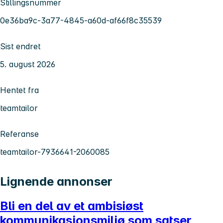
Stillingsnummer
0e36ba9c-3a77-4845-a60d-af66f8c35539
Sist endret
5. august 2026
Hentet fra
teamtailor
Referanse
teamtailor-7936641-2060085
Lignende annonser
Bli en del av et ambisiøst
kommunikasjonsmiljø som satser