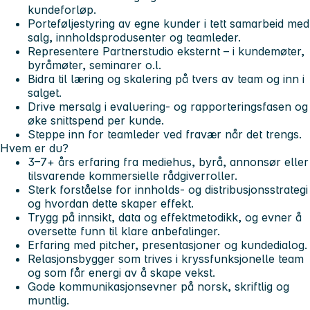
kundeforløp.
Porteføljestyring av egne kunder i tett samarbeid med
salg, innholdsprodusenter og teamleder.
Representere Partnerstudio eksternt – i kundemøter,
byråmøter, seminarer o.l.
Bidra til læring og skalering på tvers av team og inn i
salget.
Drive mersalg i evaluering- og rapporteringsfasen og
øke snittspend per kunde.
Steppe inn for teamleder ved fravær når det trengs.
Hvem er du?
3–7+ års erfaring fra mediehus, byrå, annonsør eller
tilsvarende kommersielle rådgiverroller.
Sterk forståelse for innholds- og distribusjonsstrategi
og hvordan dette skaper effekt.
Trygg på innsikt, data og effektmetodikk, og evner å
oversette funn til klare anbefalinger.
Erfaring med pitcher, presentasjoner og kundedialog.
Relasjonsbygger som trives i kryssfunksjonelle team
og som får energi av å skape vekst.
Gode kommunikasjonsevner på norsk, skriftlig og
muntlig.