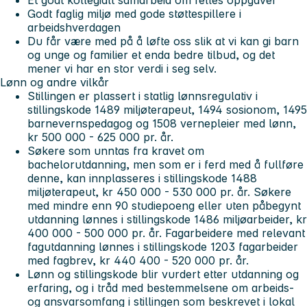
Et godt kollegialt samarbeid om felles oppgaver
Godt faglig miljø med gode støttespillere i
arbeidshverdagen
Du får være med på å løfte oss slik at vi kan gi barn
og unge og familier et enda bedre tilbud, og det
mener vi har en stor verdi i seg selv.
Lønn og andre vilkår
Stillingen er plassert i statlig lønnsregulativ i
stillingskode 1489 miljøterapeut, 1494 sosionom, 1495
barnevernspedagog og 1508 vernepleier med lønn,
kr 500 000 - 625 000 pr. år.
Søkere som unntas fra kravet om
bachelorutdanning, men som er i ferd med å fullføre
denne, kan innplasseres i stillingskode 1488
miljøterapeut, kr 450 000 - 530 000 pr. år. Søkere
med mindre enn 90 studiepoeng eller uten påbegynt
utdanning lønnes i stillingskode 1486 miljøarbeider, kr
400 000 - 500 000 pr. år. Fagarbeidere med relevant
fagutdanning lønnes i stillingskode 1203 fagarbeider
med fagbrev, kr 440 400 - 520 000 pr. år.
Lønn og stillingskode blir vurdert etter utdanning og
erfaring, og i tråd med bestemmelsene om arbeids-
og ansvarsomfang i stillingen som beskrevet i lokal