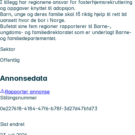
I tillegg har regionene ansvar for fosterhjemsrekruttering
og oppgaver knyttet til adopsjon.
Barn, unge og deres familie skal få riktig hjelp til rett tid
uansett hvor de bor i Norge.
Bufetat sine fem regioner​ rapporterer til Barne-,
ungdoms- og familiedirektoratet som er underlagt Barne-
og familiedepartementet.
Sektor
Offentlig
Annonsedata
Rapporter annonse
Stillingsnummer
0e227618-4184-47f6-b78f-3d27d47b1d73
Sist endret
23. juli 2026