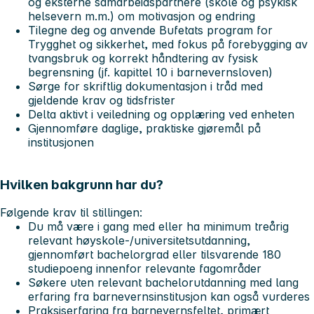
og eksterne samarbeidspartnere (skole og psykisk
helsevern m.m.) om motivasjon og endring
Tilegne deg og anvende Bufetats program for
Trygghet og sikkerhet, med fokus på forebygging av
tvangsbruk og korrekt håndtering av fysisk
begrensning (jf. kapittel 10 i barnevernsloven)
Sørge for skriftlig dokumentasjon i tråd med
gjeldende krav og tidsfrister
Delta aktivt i veiledning og opplæring ved enheten
Gjennomføre daglige, praktiske gjøremål på
institusjonen
Hvilken bakgrunn har du?
Følgende krav til stillingen:
Du må være i gang med eller ha minimum treårig
relevant høyskole-/universitetsutdanning,
gjennomført bachelorgrad eller tilsvarende 180
studiepoeng innenfor relevante fagområder
Søkere uten relevant bachelorutdanning med lang
erfaring fra barnevernsinstitusjon kan også vurderes
Praksiserfaring fra barnevernsfeltet, primært