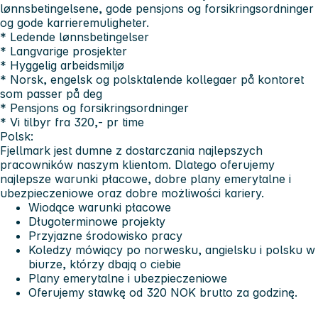
lønnsbetingelsene, gode pensjons og forsikringsordninger
og gode karrieremuligheter.
* Ledende lønnsbetingelser
* Langvarige prosjekter
* Hyggelig arbeidsmiljø
* Norsk, engelsk og polsktalende kollegaer på kontoret
som passer på deg
* Pensjons og forsikringsordninger
* Vi tilbyr fra 320,- pr time
Polsk:
Fjellmark jest dumne z dostarczania najlepszych
pracowników naszym klientom. Dlatego oferujemy
najlepsze warunki płacowe, dobre plany emerytalne i
ubezpieczeniowe oraz dobre możliwości kariery.
Wiodące warunki płacowe
Długoterminowe projekty
Przyjazne środowisko pracy
Koledzy mówiący po norwesku, angielsku i polsku w
biurze, którzy dbają o ciebie
Plany emerytalne i ubezpieczeniowe
Oferujemy stawkę od 320 NOK brutto za godzinę.