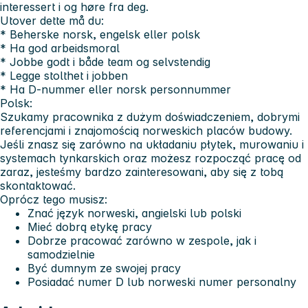
interessert i og høre fra deg.
Utover dette må du:
* Beherske norsk, engelsk eller polsk
* Ha god arbeidsmoral
* Jobbe godt i både team og selvstendig
* Legge stolthet i jobben
* Ha D-nummer eller norsk personnummer
Polsk:
Szukamy pracownika z dużym doświadczeniem, dobrymi
referencjami i znajomością norweskich placów budowy.
Jeśli znasz się zarówno na układaniu płytek, murowaniu i
systemach tynkarskich oraz możesz rozpocząć pracę od
zaraz, jesteśmy bardzo zainteresowani, aby się z tobą
skontaktować.
Oprócz tego musisz:
Znać język norweski, angielski lub polski
Mieć dobrą etykę pracy
Dobrze pracować zarówno w zespole, jak i
samodzielnie
Być dumnym ze swojej pracy
Posiadać numer D lub norweski numer personalny