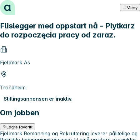
Hopp til innhold
Meny
Flislegger med oppstart nå - Plytkarz
do rozpoczęcia pracy od zaraz.
Fjellmark As
Trondheim
Stillingsannonsen er inaktiv.
Om jobben
Lagre favoritt
Fjellmark Bemanning og Rekruttering leverer pålitelige og
fleksible bemanningsløsninger til små og store prosjekter.