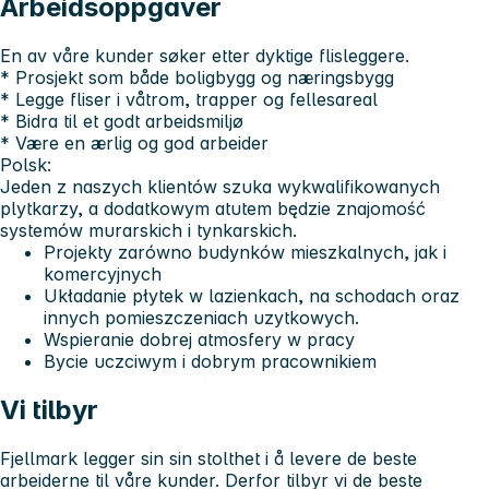
Arbeidsoppgaver
En av våre kunder søker etter dyktige flisleggere.
* Prosjekt som både boligbygg og næringsbygg
* Legge fliser i våtrom, trapper og fellesareal
* Bidra til et godt arbeidsmiljø
* Være en ærlig og god arbeider
Polsk:
Jeden z naszych klientów szuka wykwalifikowanych
plytkarzy, a dodatkowym atutem będzie znajomość
systemów murarskich i tynkarskich.
Projekty zarówno budynków mieszkalnych, jak i
komercyjnych
Układanie płytek w lazienkach, na schodach oraz
innych pomieszczeniach uzytkowych.
Wspieranie dobrej atmosfery w pracy
Bycie uczciwym i dobrym pracownikiem
Vi tilbyr
Fjellmark legger sin sin stolthet i å levere de beste
arbeiderne til våre kunder. Derfor tilbyr vi de beste