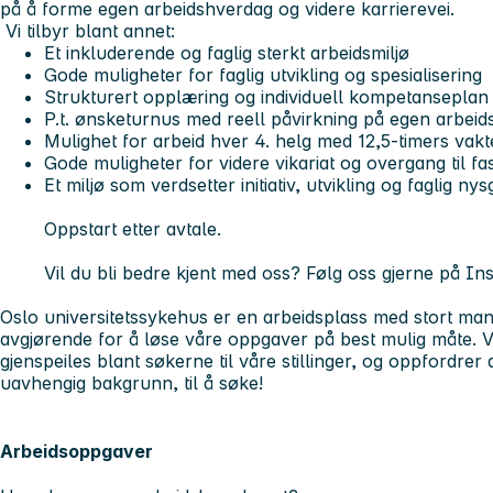
på å forme egen arbeidshverdag og videre karrierevei.
Vi tilbyr blant annet:
Et inkluderende og faglig sterkt arbeidsmiljø
Gode muligheter for faglig utvikling og spesialisering
Strukturert opplæring og individuell kompetanseplan
P.t. ønsketurnus med reell påvirkning på egen arbeids
Mulighet for arbeid hver 4. helg med 12,5-timers vakt
Gode muligheter for videre vikariat og overgang til fast
Et miljø som verdsetter initiativ, utvikling og faglig nys
Oppstart etter avtale.
Vil du bli bedre kjent med oss? Følg oss gjerne på 
Oslo universitetssykehus er en arbeidsplass med stort man
avgjørende for å løse våre oppgaver på best mulig måte. V
gjenspeiles blant søkerne til våre stillinger, og oppfordrer a
uavhengig bakgrunn, til å søke!
Arbeidsoppgaver