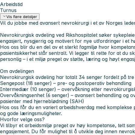
Arbeidstid
Turnus
Vis flere detaljer
Vil du jobbe med avansert nevrokirurgi i et av Norges lede
Nevrokirurgisk avdeling ved Rikshospitalet søker sykepleie
engasjert, nysgjerrig og motivert for nye utfordringer i et hø
Hos oss blir du en del av et sterkt fagmiljø hvor kompetan
pasientsikkerhet står sentralt. Vi legger til rette for at du s
personlig – i et miljø preget av støtte, læring og høyt enga
Om avdelingen
Nevrokirurgisk avdeling har totalt 34 senger fordelt på tre
Sengepost (18 senger) –
pre- og postoperativ behandling
Intermediær
(10 senger) – overvåkning etter nevrokirurgis
Overvåkningsenhet
(6 senger) – avansert behandling og o
pasienter med hjerneblødning (SAH)
Hos oss får du en variert arbeidshverdag med komplekse pa
og gode læringsmuligheter.
Hvorfor velge oss?
Vi tilbyr et arbeidsmiljø preget av høy kompetanse, tett sam
engasjement. Du får mulighet til å utvikle deg innen nevro