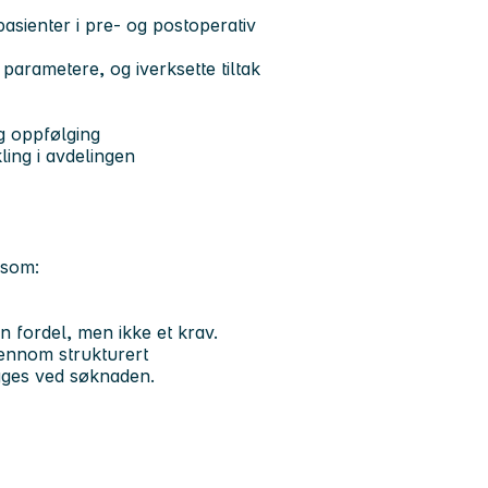
pasienter i pre- og postoperativ
parametere, og iverksette tiltak
g oppfølging
ling i avdelingen
 som:
n fordel, men ikke et krav.
jennom strukturert
gges ved søknaden.