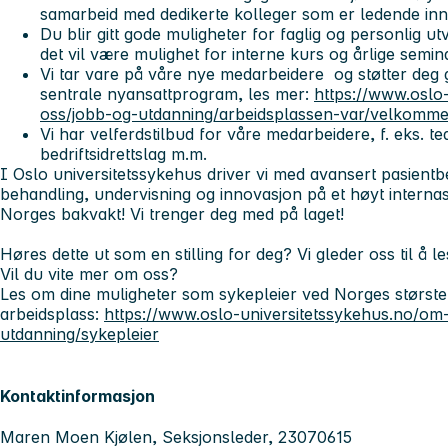
samarbeid med dedikerte kolleger som er ledende inn
Du blir gitt gode muligheter for faglig og personlig u
det vil være mulighet for interne kurs og årlige semina
Vi tar vare på våre nye medarbeidere og støtter deg
sentrale nyansattprogram, les mer:
https://www.oslo
oss/jobb-og-utdanning/arbeidsplassen-var/velkomm
Vi har velferdstilbud for våre medarbeidere, f. eks. tea
bedriftsidrettslag m.m.
I Oslo universitetssykehus driver vi med avansert pasient
behandling, undervisning og innovasjon på et høyt internasj
Norges bakvakt! Vi trenger deg med på laget!
Høres dette ut som en stilling for deg? Vi gleder oss til å l
Vil du vite mer om oss?
Les om dine muligheter som sykepleier ved Norges største
arbeidsplass:
https://www.oslo-universitetssykehus.no/om
utdanning/sykepleier
Kontaktinformasjon
Maren Moen Kjølen, Seksjonsleder, 23070615