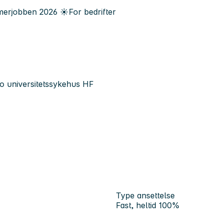
erjobben
2026
☀️
For bedrifter
lo universitetssykehus HF
Type ansettelse
Fast, heltid 100%