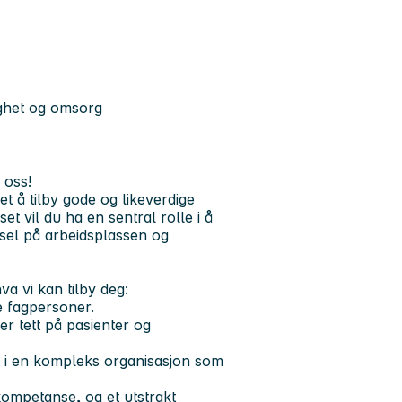
gghet og omsorg
 oss!
t å tilby gode og likeverdige
t vil du ha en sentral rolle i å
ivsel på arbeidsplassen og
va vi kan tilby deg:
te fagpersoner.
er tett på pasienter og
g i en kompleks organisasjon som
kompetanse, og et utstrakt