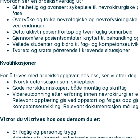
Hvordan ser en arbeidshverdag ut?
Gi helhetlig og avansert sykepleie til nevrokirurgiske 
fase
Overvåke og tolke nevrologiske og nevrofysiologiske 
ved endringer
Delta aktivt i pasientforløp og tverrfaglig samarbeid
Gjennomføre pasientsamtaler knyttet til behandling o
Veilede studenter og bidra til fag- og kompetanseutvik
Ivareta og støtte pårørende i krevende situasjoner
Kvalifikasjoner
For å trives med arbeidsoppgaver hos oss, ser vi etter deg
Norsk autorisasjon som sykepleier
Gode norskkunnskaper, både muntlig og skriftlig
Videreutdanning eller erfaring innen nevrokirurgi er e
Relevant opplæring gis ved oppstart og følges opp g
kompetanseutvikling. Relevant dokumentasjon må le
Vi tror du vil trives hos oss dersom du er:
Er faglig og personlig trygg
Arbeider strukturert, selvstendig og ansvarsbevisst