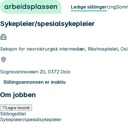
Hopp til innhold
Ledige stillinger
Ung
Somm
Sykepleier/spesialsykepleier
Seksjon for nevrokirurgisk intermediær, Rikshospitalet, Os
Sognsvannsveien 20, 0372 Oslo
Stillingsannonsen er inaktiv.
Om jobben
Lagre favoritt
Stillingstittel
Sykepleier/spesialsykepleier