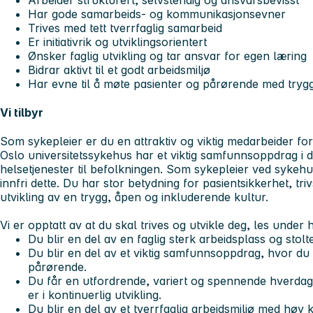
Har gode samarbeids- og kommunikasjonsevner
Trives med tett tverrfaglig samarbeid
Er initiativrik og utviklingsorientert
Ønsker faglig utvikling og tar ansvar for egen læring
Bidrar aktivt til et godt arbeidsmiljø
Har evne til å møte pasienter og pårørende med try
Vi tilbyr
Som sykepleier er du en attraktiv og viktig medarbeider for
Oslo universitetssykehus har et viktig samfunnsoppdrag i de
helsetjenester til befolkningen. Som sykepleier ved sykehuse
innfri dette. Du har stor betydning for pasientsikkerhet, tr
utvikling av en trygg, åpen og inkluderende kultur.
Vi er opptatt av at du skal trives og utvikle deg, les under h
Du blir en del av en faglig sterk arbeidsplass og stol
Du blir en del av et viktig samfunnsoppdrag, hvor du 
pårørende.
Du får en utfordrende, variert og spennende hverda
er i kontinuerlig utvikling.
Du blir en del av et tverrfaglig arbeidsmiljø med høy 