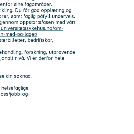
enfor sine fagområder.
tvikling. Du får god opplæring og
rer, samt faglig påfyll underveis.
 gjennom oppstartsfasen med vårt
-universitetssykehus.no/om-
en-med-pa-laget/
terbilletter, bedriftskor,
behandling, forskning, utprøvende
onalt nivå. Vi er derfor hele
ese din søknad.
 helsefaglige
-oss/jobb-og-