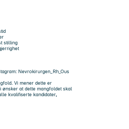
tid
er
 stilling
gjerrighet
Instagram: Nevrokirurgen_Rh_Ous
gfold. Vi mener dette er
i ønsker at dette mangfoldet skal
lle kvalifiserte kandidater,