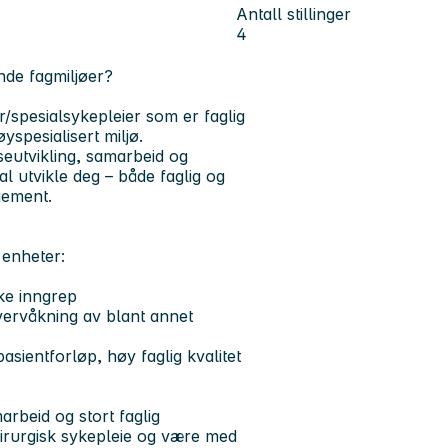
Antall stillinger
4
nde fagmiljøer?
r/spesialsykepleier som er faglig
yspesialisert miljø.
seutvikling, samarbeid og
kal utvikle deg – både faglig og
sjement.
 enheter:
ke inngrep
vervåkning av blant annet
sientforløp, høy faglig kvalitet
arbeid og stort faglig
kirurgisk sykepleie og være med