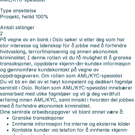
Type ansettelse
Prosjekt, heltid 100%
Antall stillinger
2
På vegne av en bank i Oslo søker vi etter deg som har
stor interesse og lidenskap for å jobbe med å forhindre
hvitvasking, terrorfinansiering og annen økonomisk
kriminalitet. I denne rollen vil du få mulighet til å granske
transaksjoner, oppdatere «kjenn-din-kunde» informasjon
og gjennomføre kundekontakt på vegne av
oppdragsgiveren.
Om rollen som AML/KYC-spesialist
Du vil bli en del av
et høyt kompetent og dedikert fagmiljø
sentralt i Oslo. Rollen som AML/KYC-spesialist innebærer
samarbeid med ulike fagmiljøer og vil gi deg verdifull
erfaring innen AML/KYC, samt innsikt i hvordan det jobbes
med å forhindre økonomisk kriminalitet.
Dine sentrale arbeidsoppgaver
vil blant annet være å:
Granske transaksjoner
Innhente informasjon fra interne og eksterne kilder
Kontakte kunder via telefon for å innhente «kjenn-