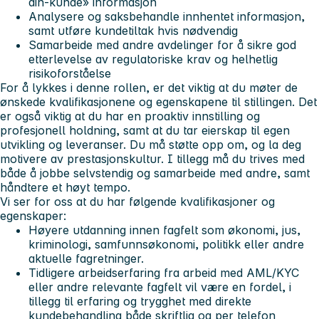
din-kunde» informasjon
Analysere og saksbehandle innhentet informasjon,
samt utføre kundetiltak hvis nødvendig
Samarbeide med andre avdelinger for å sikre god
etterlevelse av regulatoriske krav og helhetlig
risikoforståelse
For å lykkes i denne rollen, er det viktig at du møter de
ønskede kvalifikasjonene og egenskapene til stillingen. Det
er også viktig at du har en proaktiv innstilling og
profesjonell holdning, samt at du tar eierskap til egen
utvikling og leveranser. Du må støtte opp om, og la deg
motivere av prestasjonskultur. I tillegg må du trives med
både å jobbe selvstendig og samarbeide med andre, samt
håndtere et høyt tempo.
Vi ser for oss at du har følgende kvalifikasjoner og
egenskaper:
Høyere utdanning innen fagfelt som økonomi, jus,
kriminologi, samfunnsøkonomi, politikk eller andre
aktuelle fagretninger.
Tidligere arbeidserfaring fra arbeid med AML/KYC
eller andre relevante fagfelt vil være en fordel, i
tillegg til erfaring og trygghet med direkte
kundebehandling både skriftlig og per telefon