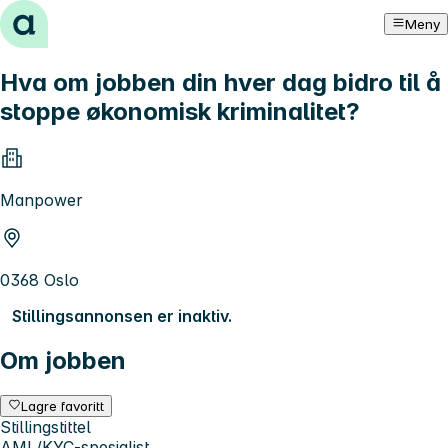
Hopp til innhold
Meny
Hva om jobben din hver dag bidro til å
stoppe økonomisk kriminalitet?
Manpower
0368 Oslo
Stillingsannonsen er inaktiv.
Om jobben
Lagre favoritt
Stillingstittel
AML/KYC-spesialist