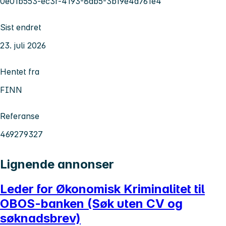
0e01b553-ec3f-4193-8ab5-3b19e4a761e4
Sist endret
23. juli 2026
Hentet fra
FINN
Referanse
469279327
Lignende annonser
Leder for Økonomisk Kriminalitet til
OBOS-banken (Søk uten CV og
søknadsbrev)