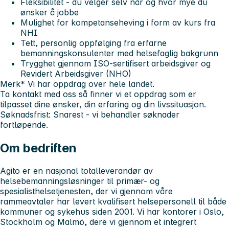
Fleksibilitet - du velger selv når og hvor mye du
ønsker å jobbe
Mulighet for kompetanseheving i form av kurs fra
NHI
Tett, personlig oppfølging fra erfarne
bemanningskonsulenter med helsefaglig bakgrunn
Trygghet gjennom ISO-sertifisert arbeidsgiver og
Revidert Arbeidsgiver (NHO)
Merk* Vi har oppdrag over hele landet.
Ta kontakt med oss så finner vi et oppdrag som er
tilpasset dine ønsker, din erfaring og din livssituasjon.
Søknadsfrist:
Snarest - vi behandler søknader
fortløpende.
Om bedriften
Agito
er en nasjonal totalleverandør av
helsebemanningsløsninger til primær- og
spesialisthelsetjenesten, der vi gjennom våre
rammeavtaler har levert kvalifisert helsepersonell til både
kommuner og sykehus siden 2001. Vi har kontorer i Oslo,
Stockholm og Malmö, dere vi gjennom et integrert