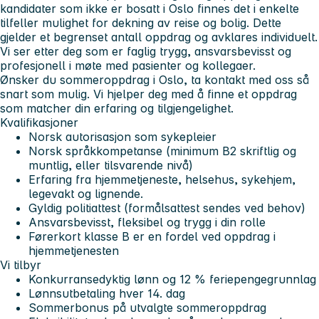
kandidater som ikke er bosatt i Oslo finnes det i enkelte
tilfeller mulighet for dekning av reise og bolig. Dette
gjelder et begrenset antall oppdrag og avklares individuelt.
Vi ser etter deg som er faglig trygg, ansvarsbevisst og
profesjonell i møte med pasienter og kollegaer.
Ønsker du sommeroppdrag i Oslo, ta kontakt med oss så
snart som mulig. Vi hjelper deg med å finne et oppdrag
som matcher din erfaring og tilgjengelighet.
Kvalifikasjoner
Norsk autorisasjon som sykepleier
Norsk språkkompetanse (minimum B2 skriftlig og
muntlig, eller tilsvarende nivå)
Erfaring fra hjemmetjeneste, helsehus, sykehjem,
legevakt og lignende.
Gyldig politiattest (formålsattest sendes ved behov)
Ansvarsbevisst, fleksibel og trygg i din rolle
Førerkort klasse B er en fordel ved oppdrag i
hjemmetjenesten
Vi tilbyr
Konkurransedyktig lønn og 12 % feriepengegrunnlag
Lønnsutbetaling hver 14. dag
Sommerbonus på utvalgte sommeroppdrag