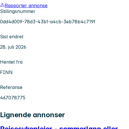
Rapporter annonse
Stillingsnummer
0dd4d009-78d3-43b1-a4cb-3eb78b4c719f
Sist endret
28. juli 2026
Hentet fra
FINN
Referanse
467078775
Lignende annonser
Reisesykepleier - sommerlønn eller