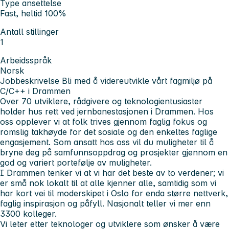
Type ansettelse
Fast, heltid 100%
Antall stillinger
1
Arbeidsspråk
Norsk
Jobbeskrivelse
Bli med å videreutvikle vårt fagmiljø på
C/C++ i Drammen
Over 70 utviklere, rådgivere og teknologientusiaster
holder hus rett ved jernbanestasjonen i Drammen. Hos
oss opplever vi at folk trives gjennom faglig fokus og
romslig takhøyde for det sosiale og den enkeltes faglige
engasjement. Som ansatt hos oss vil du muligheter til å
bryne deg på samfunnsoppdrag og prosjekter gjennom en
god og variert portefølje av muligheter.
I Drammen tenker vi at vi har det beste av to verdener; vi
er små nok lokalt til at alle kjenner alle, samtidig som vi
har kort vei til moderskipet i Oslo for enda større nettverk,
faglig inspirasjon og påfyll. Nasjonalt teller vi mer enn
3300 kolleger.
Vi leter etter teknologer og utviklere som ønsker å være