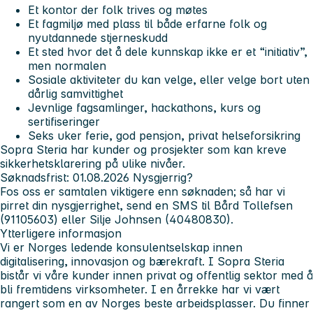
Et kontor der folk trives og møtes
Et fagmiljø med plass til både erfarne folk og
nyutdannede stjerneskudd
Et sted hvor det å dele kunnskap ikke er et “initiativ”,
men normalen
Sosiale aktiviteter du kan velge, eller velge bort uten
dårlig samvittighet
Jevnlige fagsamlinger, hackathons, kurs og
sertifiseringer
Seks uker ferie, god pensjon, privat helseforsikring
Sopra Steria har kunder og prosjekter som kan kreve
sikkerhetsklarering på ulike nivåer.
Søknadsfrist: 01.08.2026
Nysgjerrig?
Fos oss er samtalen viktigere enn søknaden; så har vi
pirret din nysgjerrighet, send en SMS til Bård Tollefsen
(91105603) eller Silje Johnsen (40480830).
Ytterligere informasjon
Vi er Norges ledende konsulentselskap innen
digitalisering, innovasjon og bærekraft. I Sopra Steria
bistår vi våre kunder innen privat og offentlig sektor med å
bli fremtidens virksomheter. I en årrekke har vi vært
rangert som en av Norges beste arbeidsplasser. Du finner