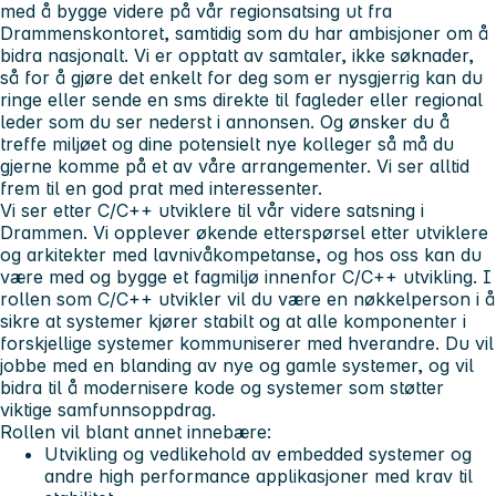
med å bygge videre på vår regionsatsing ut fra
Drammenskontoret, samtidig som du har ambisjoner om å
bidra nasjonalt. Vi er opptatt av samtaler, ikke søknader,
så for å gjøre det enkelt for deg som er nysgjerrig kan du
ringe eller sende en sms direkte til fagleder eller regional
leder som du ser nederst i annonsen. Og ønsker du å
treffe miljøet og dine potensielt nye kolleger så må du
gjerne komme på et av våre arrangementer. Vi ser alltid
frem til en god prat med interessenter.
Vi ser etter C/C++ utviklere til vår videre satsning i
Drammen. Vi opplever økende etterspørsel etter utviklere
og arkitekter med lavnivåkompetanse, og hos oss kan du
være med og bygge et fagmiljø innenfor C/C++ utvikling. I
rollen som C/C++ utvikler vil du være en nøkkelperson i å
sikre at systemer kjører stabilt og at alle komponenter i
forskjellige systemer kommuniserer med hverandre. Du vil
jobbe med en blanding av nye og gamle systemer, og vil
bidra til å modernisere kode og systemer som støtter
viktige samfunnsoppdrag.
Rollen vil blant annet innebære:
Utvikling og vedlikehold av embedded systemer og
andre high performance applikasjoner med krav til