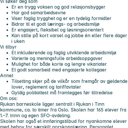
Vi søker deg som
Er en trygg voksen og god relasjonsbygger
Har god samarbeidsevne
Viser faglig trygghet og er en tydelig formidler
Bidrar til et godt lærings- og arbeidsmiljø
Er engasjert, fleksibel og løsningsorientert
Kan stille på kort varsel og jobbe én eller flere dager
i uken
Vi tilbyr
Et inkluderende og faglig utviklende arbeidsmiljø
Varierte og meningsfulle arbeidsoppgaver
Mulighet for både korte og lengre vikariater
Et godt samarbeid med engasjerte kollegaer
Annet
Tilsetting skjer på de vilkår som fremgår av gjeldende
lover, reglement og tariffavtaler
Gyldig politiattest må framlegges før tiltredelse
Om oss:
Rjukan barneskole ligger sentralt i Rjukan i Tinn
kommune, ca. to timer fra Oslo. Skolen har 165 elever fra
1.–7. trinn og egen SFO-avdeling.
Skolen har også et innføringstilbud for nyankomne elever
med behov for særskilt norskopplæring. Personalet