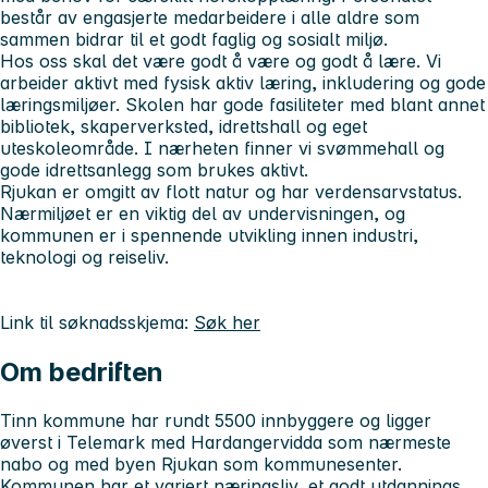
består av engasjerte medarbeidere i alle aldre som
sammen bidrar til et godt faglig og sosialt miljø.
Hos oss skal det være godt å være og godt å lære. Vi
arbeider aktivt med fysisk aktiv læring, inkludering og gode
læringsmiljøer. Skolen har gode fasiliteter med blant annet
bibliotek, skaperverksted, idrettshall og eget
uteskoleområde. I nærheten finner vi svømmehall og
gode idrettsanlegg som brukes aktivt.
Rjukan er omgitt av flott natur og har verdensarvstatus.
Nærmiljøet er en viktig del av undervisningen, og
kommunen er i spennende utvikling innen industri,
teknologi og reiseliv.
Link til søknadsskjema:
Søk her
Om bedriften
Tinn kommune har rundt 5500 innbyggere og ligger
øverst i Telemark med Hardangervidda som nærmeste
nabo og med byen Rjukan som kommunesenter.
Kommunen har et variert næringsliv, et godt utdannings