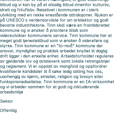
tilbud og vi kan by på et allsidig tilbud innenfor kulturliv,
idrett og friluftsliv. Reiselivet i kommunen er i sterk
utvikling med en rekke enestående attraksjoner. Rjukan er
på UNESCO`s verdensarvliste for sin arkitektur og godt
bevarte industrihistorie. Tinn skal være en framtidsrettet
kommune og vi ønsker å prioritere tiltak som
videreutvikler kommunens service. Tinn kommune har et
meget godt tjenestetilbud som vi ønsker å videreføre og
styrke. Tinn kommune er en ”to-nivå” kommune der
ansvar, myndighet og praktisk arbeidet knyttet til daglig
drift ligger i den enkelte enhet. Arbeidsforholdet reguleres
av gjeldende lov og avtaleverk samt lokale retningslinjer
og reglement. Vi er opptatt av mangfold og oppfordrer
kvalifiserte kandidater til å søke ledig stilling hos oss,
uavhengig av kjønn, etnisitet, religion og livssyn eller
funksjonsnedsettelse. Tinn kommune er en IA-virksomhet
og vi arbeider sammen for et godt og inkluderende
arbeidsmiljø
Sektor
Offentlig