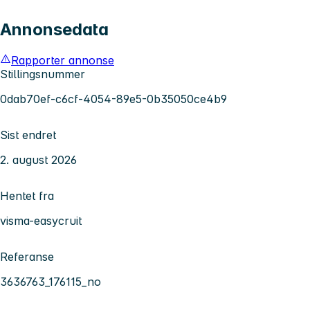
Annonsedata
Rapporter annonse
Stillingsnummer
0dab70ef-c6cf-4054-89e5-0b35050ce4b9
Sist endret
2. august 2026
Hentet fra
visma-easycruit
Referanse
3636763_176115_no