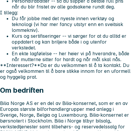
Personalrabatter -- så du slipper å betale full pris
når du blir fristet av alle godsakene rundt deg.
I tillegg:
Du får jobbe med det nyeste innen verktøy og
teknologi (vi har mer fancy utstyr enn en sveitsisk
lommekniv).
Kurs og sertifiseringer -- vi sørger for at du alltid er
oppdatert og kan briljere både i og utenfor
verkstedet.
En ekte lagfølelse -- her heier vi på hverandre, både
når mutterne sitter for hardt og når mål skal nås.
**Interessert?**Da er du velkommen til å ta kontakt. Du
er også velkommen til å bare stikke innom for en uformell
og hyggelig prat.
Om bedriften
Bilia Norge AS er en del av Bilia-konsernet, som er en av
Europas største bilforhandlergrupper med anlegg i
Sverige, Norge, Belgia og Luxembourg. Bilia-konsernet er
børsnotert i Stockholm. Bilia i Norge tilbyr bilsalg,
verkstedtjenester samt tilbehørs- og reservedelssalg for