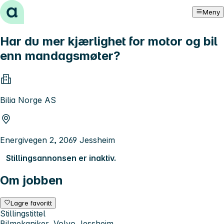
Hopp til innhold
Meny
Har du mer kjærlighet for motor og bil
enn mandagsmøter?
Bilia Norge AS
Energivegen 2, 2069 Jessheim
Stillingsannonsen er inaktiv.
Om jobben
Lagre favoritt
Stillingstittel
Bilmekaniker, Volvo Jessheim