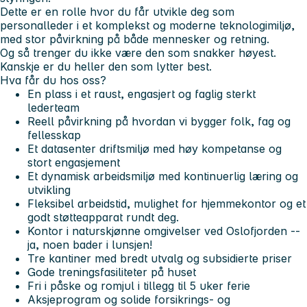
Dette er en rolle hvor du får utvikle deg som
personalleder i et komplekst og moderne teknologimiljø,
med stor påvirkning på både mennesker og retning.
Og så trenger du ikke være den som snakker høyest.
Kanskje er du heller den som lytter best.
Hva får du hos oss?
En plass i et raust, engasjert og faglig sterkt
lederteam
Reell påvirkning på hvordan vi bygger folk, fag og
fellesskap
Et datasenter driftsmiljø med høy kompetanse og
stort engasjement
Et dynamisk arbeidsmiljø med kontinuerlig læring og
utvikling
Fleksibel arbeidstid, mulighet for hjemmekontor og et
godt støtteapparat rundt deg.
Kontor i naturskjønne omgivelser ved Oslofjorden --
ja, noen bader i lunsjen!
Tre kantiner med bredt utvalg og subsidierte priser
Gode treningsfasiliteter på huset
Fri i påske og romjul i tillegg til 5 uker ferie
Aksjeprogram og solide forsikrings- og