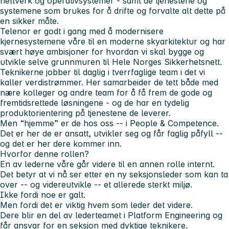
nettverk og operativsystemer - samt de tjenestene og
systemene som brukes for å drifte og forvalte alt dette på
en sikker måte.
Telenor er godt i gang med å modernisere
kjernesystemene våre til en moderne skyarkitektur og har
svært høye ambisjoner for hvordan vi skal bygge og
utvikle selve grunnmuren til Hele Norges Sikkerhetsnett.
Teknikerne jobber til daglig i tverrfaglige team i det vi
kaller verdistrømmer. Her samarbeider de tett både med
nære kolleger og andre team for å få frem de gode og
fremtidsrettede løsningene - og de har en tydelig
produktorientering på tjenestene de leverer.
Men “hjemme” er de hos oss -- i People & Competence.
Det er her de er ansatt, utvikler seg og får faglig påfyll --
og det er her dere kommer inn.
Hvorfor denne rollen?
En av lederne våre går videre til en annen rolle internt.
Det betyr at vi nå ser etter en ny seksjonsleder som kan ta
over -- og videreutvikle -- et allerede sterkt miljø.
Ikke fordi noe er galt.
Men fordi det er viktig hvem som leder det videre.
Dere blir en del av lederteamet i Platform Engineering og
får ansvar for en seksjon med dyktige teknikere.