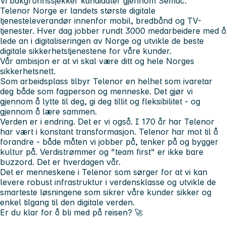
Vi bakgrunnssjekker kandidater gjennom Semac.
Telenor Norge
er landets største digitale
tjenesteleverandør innenfor mobil, bredbånd og TV-
tjenester. Hver dag jobber rundt 3000 medarbeidere med å
lede an i digitaliseringen av Norge og utvikle de beste
digitale sikkerhetstjenestene for våre kunder.
Vår ambisjon er at vi skal være ditt og hele Norges
sikkerhetsnett.
Som arbeidsplass tilbyr Telenor en helhet som ivaretar
deg både som fagperson og menneske. Det gjør vi
gjennom å lytte til deg, gi deg tillit og fleksibilitet - og
gjennom å lære sammen.
Verden er i endring. Det er vi også. I 170 år har Telenor
har vært i konstant transformasjon. Telenor har mot til å
forandre - både måten vi jobber på, tenker på og bygger
kultur på. Verdistrømmer og "team first" er ikke bare
buzzord. Det er hverdagen vår.
Det er menneskene i Telenor som sørger for at vi kan
levere robust infrastruktur i verdensklasse og utvikle de
smarteste løsningene som sikrer våre kunder sikker og
enkel tilgang til den digitale verden.
Er du klar for å bli med på reisen? 🚀