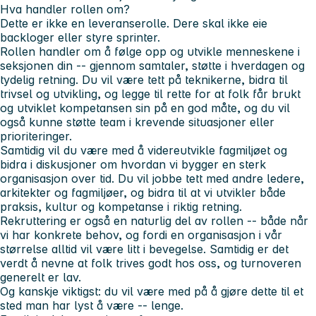
Hva handler rollen om?
Dette er ikke en leveranserolle. Dere skal ikke eie
backloger eller styre sprinter.
Rollen handler om å følge opp og utvikle menneskene i
seksjonen din -- gjennom samtaler, støtte i hverdagen og
tydelig retning. Du vil være tett på teknikerne, bidra til
trivsel og utvikling, og legge til rette for at folk får brukt
og utviklet kompetansen sin på en god måte, og du vil
også kunne støtte team i krevende situasjoner eller
prioriteringer.
Samtidig vil du være med å videreutvikle fagmiljøet og
bidra i diskusjoner om hvordan vi bygger en sterk
organisasjon over tid. Du vil jobbe tett med andre ledere,
arkitekter og fagmiljøer, og bidra til at vi utvikler både
praksis, kultur og kompetanse i riktig retning.
Rekruttering er også en naturlig del av rollen -- både når
vi har konkrete behov, og fordi en organisasjon i vår
størrelse alltid vil være litt i bevegelse. Samtidig er det
verdt å nevne at folk trives godt hos oss, og turnoveren
generelt er lav.
Og kanskje viktigst: du vil være med på å gjøre dette til et
sted man har lyst å være -- lenge.