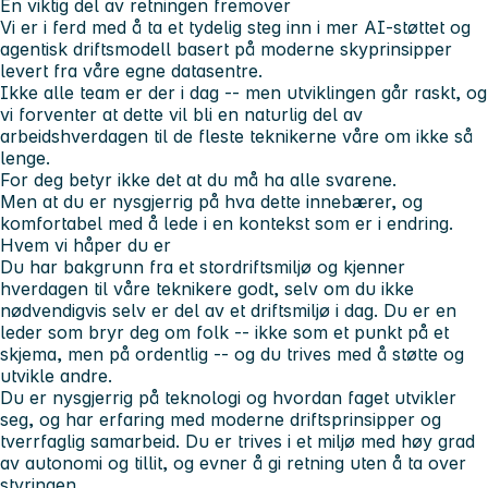
En viktig del av retningen fremover
Vi er i ferd med å ta et tydelig steg inn i mer AI-støttet og
agentisk driftsmodell basert på moderne skyprinsipper
levert fra våre egne datasentre.
Ikke alle team er der i dag -- men utviklingen går raskt, og
vi forventer at dette vil bli en naturlig del av
arbeidshverdagen til de fleste teknikerne våre om ikke så
lenge.
For deg betyr ikke det at du må ha alle svarene.
Men at du er nysgjerrig på hva dette innebærer, og
komfortabel med å lede i en kontekst som er i endring.
Hvem vi håper du er
Du har bakgrunn fra et stordriftsmiljø og kjenner
hverdagen til våre teknikere godt, selv om du ikke
nødvendigvis selv er del av et driftsmiljø i dag. Du er en
leder som bryr deg om folk -- ikke som et punkt på et
skjema, men på ordentlig -- og du trives med å støtte og
utvikle andre.
Du er nysgjerrig på teknologi og hvordan faget utvikler
seg, og har erfaring med moderne driftsprinsipper og
tverrfaglig samarbeid. Du er trives i et miljø med høy grad
av autonomi og tillit, og evner å gi retning uten å ta over
styringen.