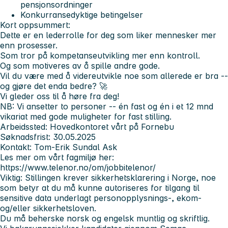
pensjonsordninger
Konkurransedyktige betingelser
Kort oppsummert:
Dette er en lederrolle for deg som liker mennesker mer
enn prosesser.
Som tror på kompetanseutvikling mer enn kontroll.
Og som motiveres av å spille andre gode.
Vil du være med å videreutvikle noe som allerede er bra --
og gjøre det enda bedre? 🚀
Vi gleder oss til å høre fra deg!
NB: Vi ansetter to personer -- én fast og én i et 12 mnd
vikariat med gode muligheter for fast stilling.
Arbeidssted:
Hovedkontoret vårt på Fornebu
Søknadsfrist:
30.05.2025
Kontakt:
Tom-Erik Sundal Ask
Les mer om vårt fagmiljø her:
https://www.telenor.no/om/jobbitelenor/
Viktig:
Stillingen krever sikkerhetsklarering i Norge, noe
som betyr at du må kunne autoriseres for tilgang til
sensitive data underlagt personopplysnings-, ekom-
og/eller sikkerhetsloven.
Du må beherske norsk og engelsk muntlig og skriftlig.