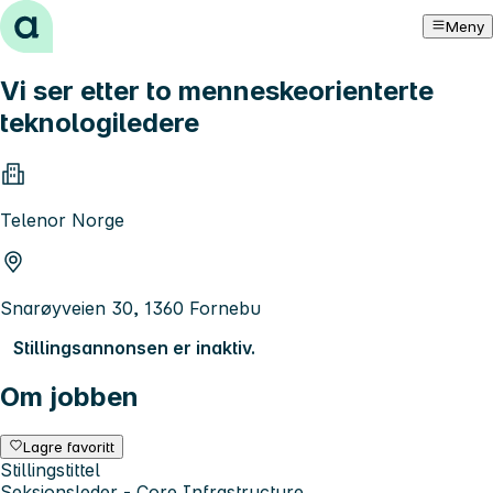
Hopp til innhold
Meny
Vi ser etter to menneskeorienterte
teknologiledere
Telenor Norge
Snarøyveien 30, 1360 Fornebu
Stillingsannonsen er inaktiv.
Om jobben
Lagre favoritt
Stillingstittel
Seksjonsleder - Core Infrastructure