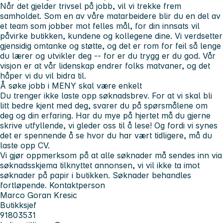
Når det gjelder trivsel på jobb, vil vi trekke frem
samholdet. Som en av våre matarbeidere blir du en del av
et team som jobber mot felles mål, for din innsats vil
påvirke butikken, kundene og kollegene dine. Vi verdsetter
gjensidig omtanke og støtte, og det er rom for feil så lenge
du lærer og utvikler deg -- for er du trygg er du god. Vår
visjon er at vår lidenskap endrer folks matvaner, og det
håper vi du vil bidra til.
Å søke jobb i MENY skal være enkelt
Du trenger ikke laste opp søknadsbrev. For at vi skal bli
litt bedre kjent med deg, svarer du på spørsmålene om
deg og din erfaring. Har du mye på hjertet må du gjerne
skrive utfyllende, vi gleder oss til å lese! Og fordi vi synes
det er spennende å se hvor du har vært tidligere, må du
laste opp CV.
Vi gjør oppmerksom på at alle søknader må sendes inn via
søknadsskjema tilknyttet annonsen, vi vil ikke ta imot
søknader på papir i butikken. Søknader behandles
fortløpende.
Kontaktperson
Marco Goran Kresic
Butikksjef
91803531