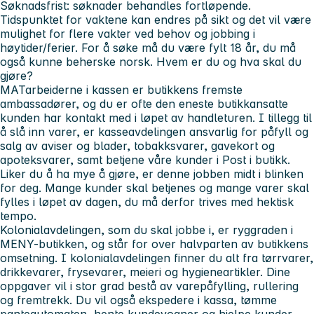
Søknadsfrist: søknader behandles fortløpende.
Tidspunktet for vaktene kan endres på sikt og det vil være
mulighet for flere vakter ved behov og jobbing i
høytider/ferier.
For å søke må du være fylt 18 år, du må
også kunne beherske norsk.
Hvem er du og hva skal du
gjøre?
MATarbeiderne i kassen er butikkens fremste
ambassadører, og du er ofte den eneste butikkansatte
kunden har kontakt med i løpet av handleturen. I tillegg til
å slå inn varer, er kasseavdelingen ansvarlig for påfyll og
salg av aviser og blader, tobakksvarer, gavekort og
apoteksvarer, samt betjene våre kunder i Post i butikk.
Liker du å ha mye å gjøre, er denne jobben midt i blinken
for deg. Mange kunder skal betjenes og mange varer skal
fylles i løpet av dagen, du må derfor trives med hektisk
tempo.
Kolonialavdelingen, som du skal jobbe i, er ryggraden i
MENY-butikken, og står for over halvparten av butikkens
omsetning. I kolonialavdelingen finner du alt fra tørrvarer,
drikkevarer, frysevarer, meieri og hygieneartikler. Dine
oppgaver vil i stor grad bestå av varepåfylling, rullering
og fremtrekk. Du vil også ekspedere i kassa, tømme