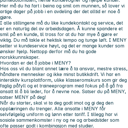
panteautomaten, hente kundevogner og hjelpe kunder.
Her må du ha fart i beina og smil om munnen, så lover vi
artige dager på jobb i en avdeling der det alltid er noe å
gjøre.
I alle stillingene må du like kundekontakt og service, det
er en naturlig del av arbeidsdagen. Å kunne spandere et
smil på en kunde, til tross for at du har mye å gjøre er
viktig. Du må takle et hektisk tempo og tunge løft. I MENY
setter vi kundeservice høyt, og det er mange kunder som
ønsker hjelp. Nettopp derfor må du ha gode
norskkunnskaper.
Hvordan er det å jobbe i MENY?
Hos oss vil du blant annet lære å ta ansvar, mestre stress,
håndtere mennesker og ikke minst butikkdrift. Vi har en
interaktiv kursplattform, ulike klasseromskurs som gir deg
faglig påfyll og et traineeprogram med fokus på å gå fra
ansatt til å bli leder, for å nevne noe. Satser du på MENY,
satser MENY på deg!
Når du starter, skal vi ta deg godt imot og gi deg den
opplæringen du trenger. Alle ansatte i MENY får
selvfølgelig uniform og lønn etter tariff. I tillegg har vi
sosiale sammenkomster i ny og ne og arbeidstider som
ofte passer godt i kombinasjon med studier.