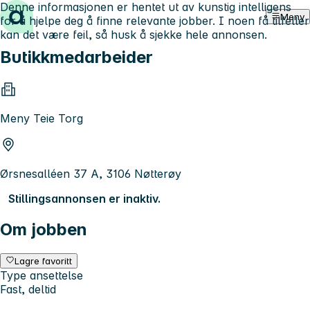
Denne informasjonen er hentet ut av kunstig intelligens
Hopp til innhold
Meny
for å hjelpe deg å finne relevante jobber. I noen få tilfeller
kan det være feil, så husk å sjekke hele annonsen.
Butikkmedarbeider
Meny Teie Torg
Ørsnesalléen 37 A, 3106 Nøtterøy
Stillingsannonsen er inaktiv.
Om jobben
Lagre favoritt
Type ansettelse
Fast, deltid