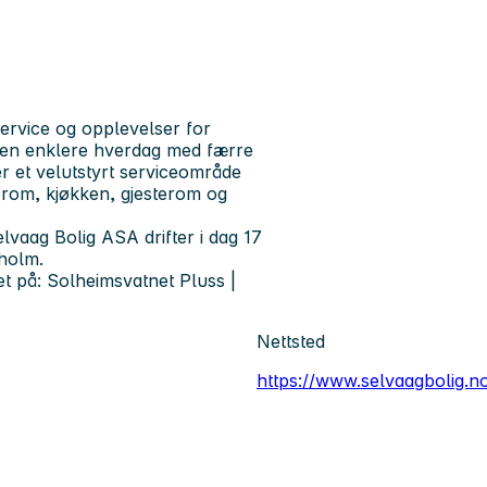
service og opplevelser for
g en enklere hverdag med færre
r et velutstyrt serviceområde
rom, kjøkken, gjesterom og
lvaag Bolig ASA drifter i dag 17
holm.
t på: Solheimsvatnet Pluss |
Nettsted
https://www.selvaagbolig.n