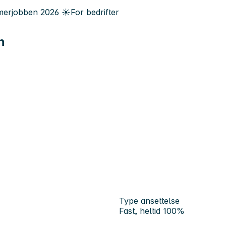
erjobben
2026
☀️
For bedrifter
n
Type ansettelse
Fast, heltid 100%