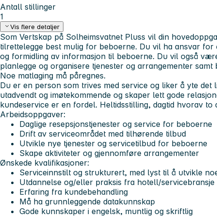
Antall stillinger
1
Vis flere detaljer
Som Vertskap på Solheimsvatnet Pluss vil din hovedoppga
tilrettelegge best mulig for beboerne. Du vil ha ansvar for 
og formidling av informasjon til beboerne. Du vil også være
planlegge og organisere tjenester og arrangementer samt b
Noe matlaging må påregnes.
Du er en person som trives med service og liker å yte det l
utadvendt og imøtekommende og skaper lett gode relasjoner
kundeservice er en fordel. Heltidsstilling, dagtid hvorav to
Arbeidsoppgaver:
Daglige resepsjonstjenester og service for beboerne
Drift av serviceområdet med tilhørende tilbud
Utvikle nye tjenester og servicetilbud for beboerne
Skape aktiviteter og gjennomføre arrangementer
Ønskede kvalifikasjoner:
Serviceinnstilt og strukturert, med lyst til å utvikle no
Utdannelse og/eller praksis fra hotell/servicebransje
Erfaring fra kundebehandling
Må ha grunnleggende datakunnskap
Gode kunnskaper i engelsk, muntlig og skriftlig