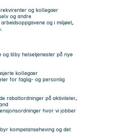
 rekvirenter og kollegaer
g selv og andre
l arbeidsoppgavene og i miljøet,
.
e og tilby helsetjenester på nye
asjerte kollegaer
er for faglig- og personlig
 rabattordninger på aktiviteter,
land
pensjonsordninger hvor vi jobber
ilbyr kompetanseheving og det