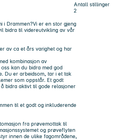
Antall stillinger
2
emi i Drammen?
Vi er en stor gjeng
idra til videreutvikling av vår
 er av ca et års varighet og har
g med kombinasjon av
 oss kan du bidra med god
. Du er arbeidsom, tar i et tak
blemer som oppstår. Et godt
å bidra aktivt til gode relasjoner
mmen til et godt og inkluderende
omasjon fra prøvemottak til
omasjonssystemet og prøveflyten
utstyr innen de ulike fagområdene,