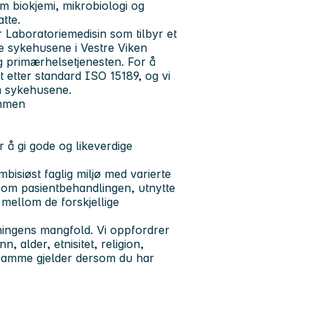
m biokjemi, mikrobiologi og
tte.
 Laboratoriemedisin som tilbyr et
le sykehusene i Vestre Viken
og primærhelsetjenesten. For å
rt etter standard ISO 15189, og vi
om sykehusene.
ammen
 å gi gode og likeverdige
bisiøst faglig miljø med varierte
e om pasientbehandlingen, utnytte
mellom de forskjellige
kningens mangfold. Vi oppfordrer
n, alder, etnisitet, religion,
t samme gjelder dersom du har