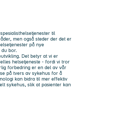
pesialisthelsetjenester til
der, men også steder der det er
helsetjenester på nye
 du bor.
tvikling. Det betyr at vi er
lles helsetjeneste - fordi vi tror
lig forbedring er en del av vår
se på tvers av sykehus for å
ologi kan bidra til mer effektiv
elt sykehus, slik at pasienter kan