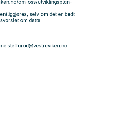
viken.no/om-oss/utviklingsplan-
ntliggjøres, selv om det er bedt
dsvarslet om dette.
line.steffarud@vestreviken.no