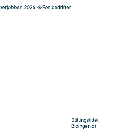
erjobben
2026
☀️
For bedrifter
Stillingstittel
Bioingeniør