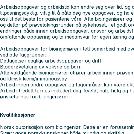
Arbeidsoppgaver og arbeidstid kan endre seg over tid, og
tilpasningsdyktig, villig til å påta deg nye oppgaver, og 
oss til det beste for pasientene våre. Alle bioingeniører o
og deltar på prøvetakingsrunder på sykehuset, i et godt o
endringer både innen arbeidsoppgaver, ansvar og arbeidsf
omfattende opplæring og ta medansvar for egen læring og 
Arbeidsoppgaver for bioingeniører i tett samarbeid med ov
ved alle faggrupper:
Deltagelse i daglige arbeidsoppgaver og drift
Blodprøvetaking av voksne og barn
Alle vaktgående bioingeniører utfører arbeid innen prøve
og klinisk kjemi/immunoassay
Arbeid innen andre oppgaver og fagområder kan være aktu
Arbeid i tredelt turnus inkludert dag, kveld, natt, helg og he
ønsketurnus for bioingeniører
Kvalifikasjoner
Norsk autorisasjon som bioingeniør. Dette er en forutsetnin
Svært gode norskkunnskaper både muntlig og skriftlig