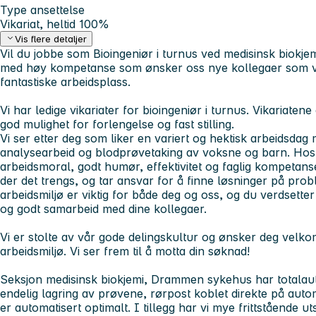
Type ansettelse
Vikariat, heltid 100%
Vis flere detaljer
Vil du jobbe som Bioingeniør i turnus ved medisinsk biokj
med høy kompetanse som ønsker oss nye kollegaer som vil b
fantastiske arbeidsplass.
Vi har ledige vikariater for bioingeniør i turnus. Vikariatene
god mulighet for forlengelse og fast stilling.
Vi ser etter deg som liker en variert og hektisk arbeidsda
analysearbeid og blodprøvetaking av voksne og barn. Hos
arbeidsmoral, godt humør, effektivitet og faglig kompetanse
der det trengs, og tar ansvar for å finne løsninger på pro
arbeidsmiljø er viktig for både deg og oss, og du verdsetter 
og godt samarbeid med dine kollegaer.
Vi er stolte av vår gode delingskultur og ønsker deg velko
arbeidsmiljø. Vi ser frem til å motta din søknad!
Seksjon medisinsk biokjemi, Drammen sykehus har totalaut
endelig lagring av prøvene, rørpost koblet direkte på aut
er automatisert optimalt. I tillegg har vi mye frittstående 