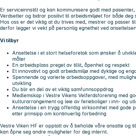
Er serviceinnstilt og kan kommunisere godt med pasienter,
Verdsetter og bidrar positivt til arbeidsmiljøet for både de
Hos oss er det viktig at du trives med, mestrer og passer ti
derfor legger vi vekt på personlig egnethet ved ansettelsen
Vi tilbyr
Ansettelse i et stort helseforetak som ønsker å utvikl
måter
En arbeidsplass preget av tillit, åpenhet og respekt
Et innovativt og godt arbeidsmiljø med dyktige og eng
Spennende og varierte arbeidsoppgaver, med mulighet
utvikling
Du blir en del av et viktig samfunnsoppdrag
Medlemskap i Vestre Vikens Velferdsforening med gode
kulturarrangement og leie av ferieboliger i inn- og ut
Ansettelse i en trygg offentlig virksomhet med gode 
etter prinsipp om kontinuerlig forbedring
Vestre Viken HF er opptatt av å beholde våre ansatte og t
kan åpne seg andre muligheter for deg internt.