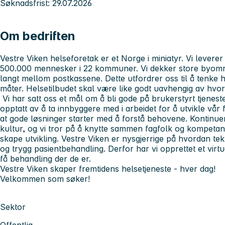
Søknadsfrist: 29.07.2026
Om bedriften
Vestre Viken helseforetak er et Norge i miniatyr. Vi leverer s
500.000 mennesker i 22 kommuner. Vi dekker store byområ
langt mellom postkassene. Dette utfordrer oss til å tenke 
måter. Helsetilbudet skal være like godt uavhengig av hvor
Vi har satt oss et mål om å bli gode på brukerstyrt tjenesteu
opptatt av å ta innbyggere med i arbeidet for å utvikle vår fe
at gode løsninger starter med å forstå behovene. Kontinuer
kultur, og vi tror på å knytte sammen fagfolk og kompetan
skape utvikling. Vestre Viken er nysgjerrige på hvordan tekn
og trygg pasientbehandling. Derfor har vi opprettet et virtu
få behandling der de er.
Vestre Viken skaper fremtidens helsetjeneste - hver dag!
Velkommen som søker!
Sektor
Offentlig