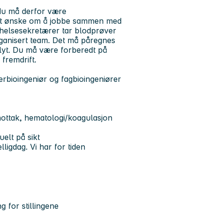
 du må derfor være
ha et ønske om å jobbe sammen med
g helsesekretærer tar blodprøver
rganisert team. Det må påregnes
lyt. Du må være forberedt på
fremdrift.
erbioingeniør og fagbioingeniører
mottak, hematologi/koagulasjon
elt på sikt
lligdag. Vi har for tiden
g for stillingene