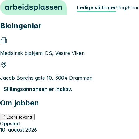
Hopp til innhold
Ledige stillinger
Ung
Somm
Bioingeniør
Medisinsk biokjemi DS, Vestre Viken
Jacob Borchs gate 10, 3004 Drammen
Stillingsannonsen er inaktiv.
Om jobben
Lagre favoritt
Oppstart
10. august 2026