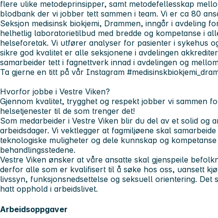
flere ulike metodeprinsipper, samt metodefellesskap mello
blodbank der vi jobber tett sammen i team. Vi er ca 80 ansa
Seksjon medisinsk biokjemi, Drammen, inngår i avdeling for
helhetlig laboratorietilbud med bredde og kompetanse i al
helseforetak. Vi utfører analyser for pasienter i sykehus 
sikre god kvalitet er alle seksjonene i avdelingen akkredite
samarbeider tett i fagnettverk innad i avdelingen og mell
Ta gjerne en titt på vår Instagram #medisinskbiokjemi_dr
Hvorfor jobbe i Vestre Viken?
Gjennom kvalitet, trygghet og respekt jobber vi sammen for
helsetjenester til de som trenger det!
Som medarbeider i Vestre Viken blir du del av et solid og am
arbeidsdager. Vi vektlegger at fagmiljøene skal samarbeid
teknologiske muligheter og dele kunnskap og kompetanse 
behandlingsstedene.
Vestre Viken ønsker at våre ansatte skal gjenspeile befol
derfor alle som er kvalifisert til å søke hos oss, uansett kjøn
livssyn, funksjonsnedsettelse og seksuell orientering. De
hatt opphold i arbeidslivet.
Arbeidsoppgaver