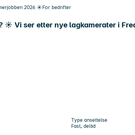
erjobben
2026
☀️
For bedrifter
 ☀️ Vi ser etter nye lagkamerater i Fre
Type ansettelse
Fast, deltid