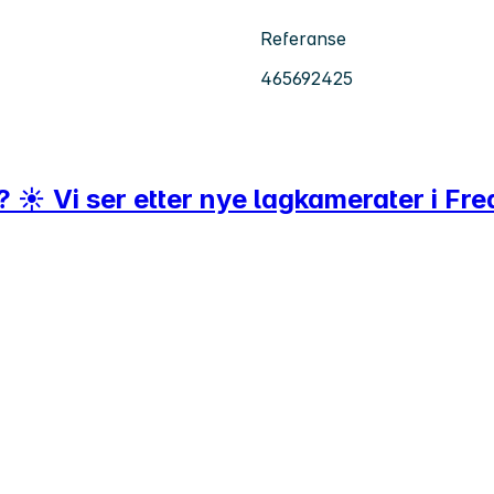
Referanse
465692425
 ☀️ Vi ser etter nye lagkamerater i Fre