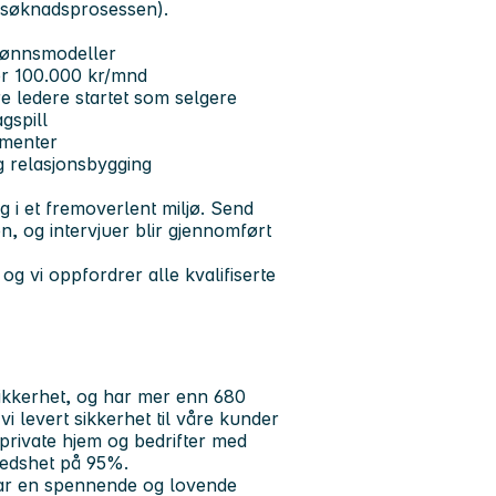
r i søknadsprosessen).
 lønnsmodeller
ver 100.000 kr/mnd
e ledere startet som selgere
gspill
ementer
g relasjonsbygging
g i et fremoverlent miljø. Send
en, og intervjuer blir gjennomført
g vi oppfordrer alle kvalifiserte
ikkerhet, og har mer enn 680
i levert sikkerhet til våre kunder
private hjem og bedrifter med
redshet på 95%.
har en spennende og lovende