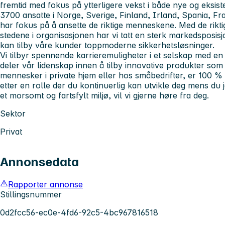
fremtid med fokus på ytterligere vekst i både nye og eksi
3700 ansatte i Norge, Sverige, Finland, Irland, Spania, Fra
har fokus på å ansette de riktige menneskene. Med de rikt
stedene i organisasjonen har vi tatt en sterk markedsposisjon
kan tilby våre kunder toppmoderne sikkerhetsløsninger.
Vi tilbyr spennende karrieremuligheter i et selskap med en 
deler vår lidenskap innen å tilby innovative produkter som g
mennesker i private hjem eller hos småbedrifter, er 100 %
etter en rolle der du kontinuerlig kan utvikle deg mens du 
et morsomt og fartsfylt miljø, vil vi gjerne høre fra deg.
Sektor
Privat
Annonsedata
Rapporter annonse
Stillingsnummer
0d2fcc56-ec0e-4fd6-92c5-4bc967816518