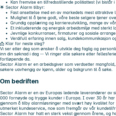
Kan fremvise en tilfredsstillende politiattest (vi bistå
🌟 Sector Alarm tilbyr:
Fast ansettelse med en av markedets mest attraktive
Mulighet til å tjene godt, våre beste selgere tjener o
Grundig opplæring og karriereutvikling, mange av vår
Et inkluderende og energisk arbeidsmiljø med sterkt la
Jevnlige konkurranser, firmaturer og sosiale arrang
Verdifull erfaring innen salg, kundekommunikasjon o
📩 Klar for neste steg?
Vi ser etter deg som ønsker å utvikle deg faglig og personli
inn din søknad i dag -- Vi ringer alle søkere etter fellesferi
fortløpende da.
Sector Alarm er en arbeidsgiver som verdsetter mangfold, o
søkere uavhengig av kjønn, alder og bakgrunn til å søke.
Om bedriften
Sector Alarm er en av Europas ledende leverandører av s
000 fornøyde og trygge kunder i Europa. I over 30 år har v
gjennom å tilby alarmløsninger med svært høy kvalitet for 
utmerket kundeservice, noe som fremgår av vår kundetilf
Sector Alarm har hatt en sterk vekst gjennom årene, og 