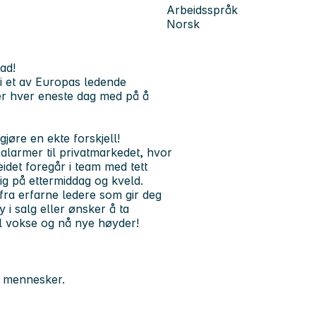
Arbeidsspråk
Norsk
ad!
 i et av Europas ledende
 er hver eneste dag med på å
jøre en ekte forskjell!
larmer til privatmarkedet, hvor
det foregår i team med tett
g på ettermiddag og kveld.
fra erfarne ledere som gir deg
 i salg eller ønsker å ta
vil vokse og nå nye høyder!
e mennesker.