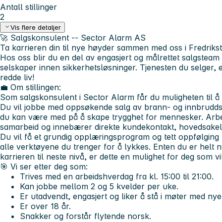
Antall stillinger
2
Vis flere detaljer
🚀
Salgskonsulent -- Sector Alarm AS
Ta karrieren din til nye høyder sammen med oss i Fredrikst
Hos oss blir du en del av engasjert og målrettet salgsteam
selskaper innen sikkerhetsløsninger. Tjenesten du selger,
redde liv!
💼 Om stillingen:
Som salgskonsulent i Sector Alarm får du muligheten til å g
Du vil jobbe med oppsøkende salg av brann- og innbruddsa
du kan være med på å skape trygghet for mennesker. Arbei
samarbeid og innebærer direkte kundekontakt, hovedsakeli
Du vil få et grundig opplæringsprogram og tett oppfølging 
alle verktøyene du trenger for å lykkes. Enten du er helt ny
karrieren til neste nivå, er dette en mulighet for deg som 
🎯 Vi ser etter deg som:
Trives med en arbeidshverdag fra kl. 15:00 til 21:00.
Kan jobbe mellom 2 og 5 kvelder per uke.
Er utadvendt, engasjert og liker å stå i møter med ny
Er over 18 år.
Snakker og forstår flytende norsk.