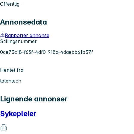
Offentlig
Annonsedata
Rapporter annonse
Stillingsnummer
0ce73c18-f65f-4df0-918a-4daebb61b37f
Hentet fra
talentech
Lignende annonser
Sykepleier