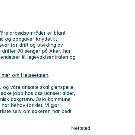
åre arbeidsområder er blant
d og oppgaver knyttet til
ar for drift og utvikling av
rifter 90 senger på Aker, har
endelser til legevaktsentralen og
 mer om Helseetaten
.
og våre ansatte skal gjenspeile
å søke jobb hos oss uansett alder,
r etnisk bakgrunn. Oslo kommune
har behov for det. Vi gjør
liste selv om søkeren har bedt
Nettsted