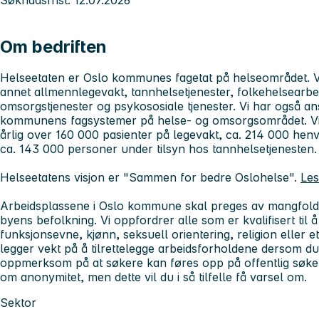
Om bedriften
Helseetaten er Oslo kommunes fagetat på helseområdet. V
annet allmennlegevakt, tannhelsetjenester, folkehelsearbei
omsorgstjenester og psykososiale tjenester. Vi har også ansv
kommunens fagsystemer på helse- og omsorgsområdet. Vi d
årlig over 160 000 pasienter på legevakt, ca. 214 000 henv
ca. 143 000 personer under tilsyn hos tannhelsetjenesten.
Helseetatens visjon er "Sammen for bedre Oslohelse".
Les
Arbeidsplassene i Oslo kommune skal preges av mangfold, 
byens befolkning. Vi oppfordrer alle som er kvalifisert til 
funksjonsevne, kjønn, seksuell orientering, religion elle
legger vekt på å tilrettelegge arbeidsforholdene dersom du 
oppmerksom på at søkere kan føres opp på offentlig søker
om anonymitet, men dette vil du i så tilfelle få varsel om.
Sektor