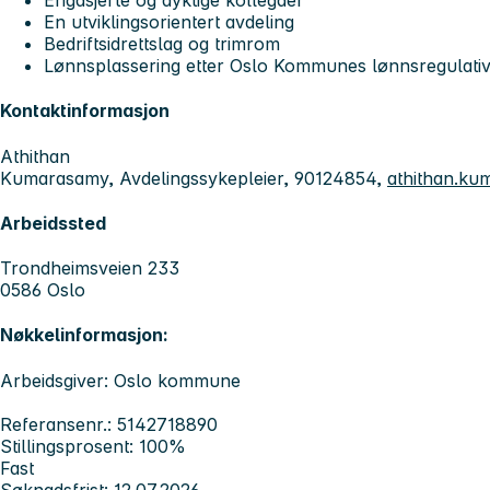
Engasjerte og dyktige kollegaer
En utviklingsorientert avdeling
Bedriftsidrettslag og trimrom
Lønnsplassering etter Oslo Kommunes lønnsregulati
Kontaktinformasjon
Athithan
Kumarasamy, Avdelingssykepleier, 90124854,
athithan.k
Arbeidssted
Trondheimsveien 233
0586 Oslo
Nøkkelinformasjon:
Arbeidsgiver: Oslo kommune
Referansenr.: 5142718890
Stillingsprosent: 100%
Fast
Søknadsfrist: 12.07.2026