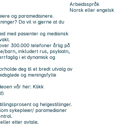
Arbeidsspråk
Norsk eller engelsk
eiere og paramedisinere.
inger? Da vil vi gjerne at du
beid med pasienter og medisinsk
vakt.
over 300.000 telefoner årlig på
/barn, inkludert rus, psykiatri,
rrfaglig i et dynamisk og
rholde deg til et bredt utvalg av
eidsglede og meningsfylte
ideoen vår her: Klikk
an
illingsprosent og helgestillinger.
. Som sykepleier/ paramedisiner
entral.
eller etter avtale.