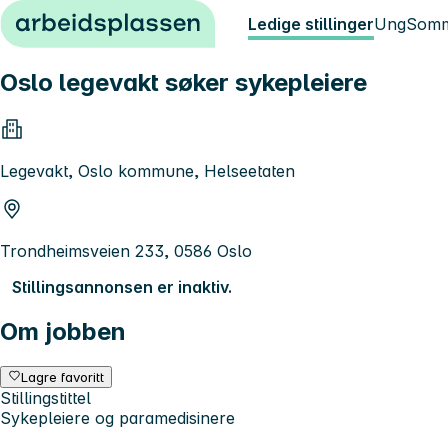
Hopp til innhold
Ledige stillinger
Ung
Somm
Oslo legevakt søker sykepleiere
Legevakt, Oslo kommune, Helseetaten
Trondheimsveien 233, 0586 Oslo
Stillingsannonsen er inaktiv.
Om jobben
Lagre favoritt
Stillingstittel
Sykepleiere og paramedisinere