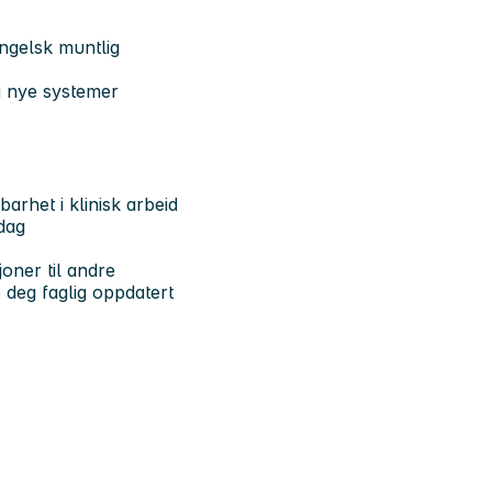
engelsk muntlig
 i nye systemer
barhet i klinisk arbeid
rdag
joner til andre
de deg faglig oppdatert