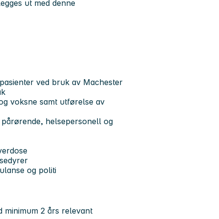
 legges ut med denne
 pasienter ved bruk av Machester
ak
 og voksne samt utførelse av
r, pårørende, helsepersonell og
verdose
osedyrer
lanse og politi
d minimum 2 års relevant