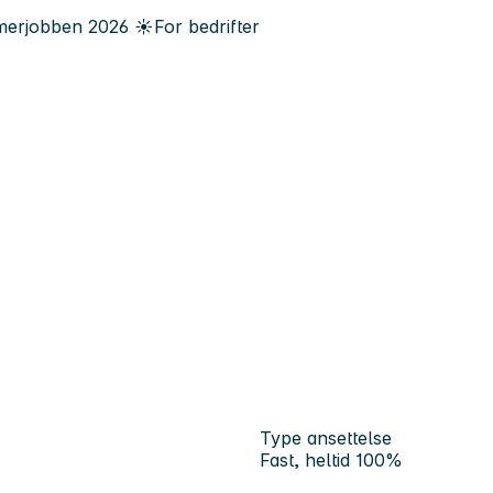
erjobben
2026
☀️
For bedrifter
Type ansettelse
Fast, heltid 100%