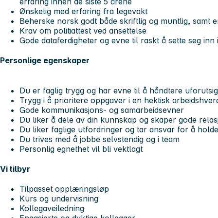
erfaring innen de siste 5 årene
Ønskelig med erfaring fra legevakt
Beherske norsk godt både skriftlig og muntlig, samt 
Krav om politiattest ved ansettelse
Gode dataferdigheter og evne til raskt å sette seg inn
Personlige egenskaper
Du er faglig trygg og har evne til å håndtere uforutsig
Trygg i å prioritere oppgaver i en hektisk arbeidshve
Gode kommunikasjons- og samarbeidsevner
Du liker å dele av din kunnskap og skaper gode relas
Du liker faglige utfordringer og tar ansvar for å hol
Du trives med å jobbe selvstendig og i team
Personlig egnethet vil bli vektlagt
Vi tilbyr
Tilpasset opplæringsløp
Kurs og undervisning
Kollegaveiledning