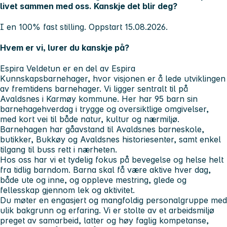
livet sammen med oss. Kanskje det blir deg?
I en 100% fast stilling. Oppstart 15.08.2026.
Hvem er vi, lurer du kanskje på?
Espira Veldetun er en del av Espira
Kunnskapsbarnehager, hvor visjonen er å lede utviklingen
av fremtidens barnehager. Vi ligger sentralt til på
Avaldsnes i Karmøy kommune. Her har 95 barn sin
barnehagehverdag i trygge og oversiktlige omgivelser,
med kort vei til både natur, kultur og nærmiljø.
Barnehagen har gåavstand til Avaldsnes barneskole,
butikker, Bukkøy og Avaldsnes historiesenter, samt enkel
tilgang til buss rett i nærheten.
Hos oss har vi et tydelig fokus på bevegelse og helse helt
fra tidlig barndom. Barna skal få være aktive hver dag,
både ute og inne, og oppleve mestring, glede og
fellesskap gjennom lek og aktivitet.
Du møter en engasjert og mangfoldig personalgruppe med
ulik bakgrunn og erfaring. Vi er stolte av et arbeidsmiljø
preget av samarbeid, latter og høy faglig kompetanse,