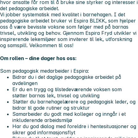
hvor ansatte får rom til å bruke sine styrker og interesser i
det pedagogiske arbeidet.
Vi jobber systematisk med kvalitet i barnehagen. I det
pedagogiske arbeidet bruker vi
Espira BLIKK
, som hjelper
oss å være bevisste voksne som følger med på barnas
trivsel, utvikling og behov. Gjennom
Espira Fryd
utvikler vi
inspirerende lekemiljøer som inviterer til lek, utforskning
og samspill. Velkommen til oss!
Om rollen – dine dager hos oss:
Som pedagogisk medarbeider i Espira:
Bidrar du i det daglige pedagogiske arbeidet på
avdelingen
Er du en trygg og tilstedeværende voksen som
støtter barnas lek, trivsel og utvikling
Støtter du barnehagelærere og pedagogisk leder, og
bidrar til gode rutiner og struktur
Samarbeider du godt med kolleger og inngår i et
inkluderende arbeidsmiljø
Har du god dialog med foreldre i hentesituasjoner og
sikrer god informasjonsflyt