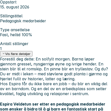
Oppstart
15. august 2026
Stillingstittel
Pedagogisk medarbeider
Type ansettelse
Fast, heltid 100%
Antall stillinger
1
Vis flere detaljer
Forestill deg dette: En solfylt morgen. Barna løper
gjennom gresset, nysgjerrige øyne og ivrige hender. En
stein blir til et romskip. En pinne blir en tryllestav. Og du?
Du er midt i leken – med støvlene godt planta i gjørma og
hjertet fullt av historier, latter og læring.
Hos Espira får du ikke bare en jobb – du blir en viktig del
av en barndom. Og en del av en arbeidsplass som setter
kvalitet, faglig utvikling og relasjoner i sentrum.
Espira Veldetun ser etter en pedagogisk medarbeider
som ønsker å bidra til å gi barn en fantastisk start på