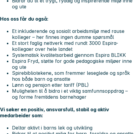
Bidrar du til et trygt, ryddig og inspirerende miljø inne
og ute
Hos oss får du også:
Et
inkluderende og sosialt arbeidsmiljø
med rause
kolleger – her finnes ingen dumme spørsmål
Et stort faglig nettverk med rundt
3000 Espira-
kollegaer over hele landet
Systematisk kvalitetsarbeid gjennom
Espira BLIKK
Espira Fryd,
støtte for gode pedagogiske miljøer inne
og ute
Spirebibliotekene
, som fremmer leseglede og språk
hos både barn og ansatte
Lønn og pensjon etter tariff (PBL)
Muligheten til å bidra i et viktig samfunnsoppdrag –
og forme fremtidens barnehager
Vi søker en positiv, ansvarsfull, stabil og aktiv
medarbeider som:
Deltar aktivt i barns lek og utvikling
Bidrar til et positivt miljø for barn, foreldre og ansatte