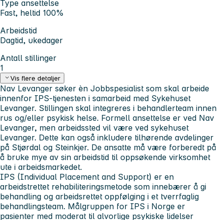
Type ansettelse
Fast, heltid 100%
Arbeidstid
Dagtid, ukedager
Antall stillinger
1
Vis flere detaljer
Nav Levanger søker èn Jobbspesialist som skal arbeide
innenfor IPS-tjenesten i samarbeid med Sykehuset
Levanger. Stillingen skal integreres i behandlerteam innen
rus og/eller psykisk helse. Formell ansettelse er ved Nav
Levanger, men arbeidssted vil være ved sykehuset
Levanger. Dette kan også inkludere tilhørende avdelinger
på Stjørdal og Steinkjer. De ansatte må være forberedt på
å bruke mye av sin arbeidstid til oppsøkende virksomhet
ute i arbeidsmarkedet.
IPS (Individual Placement and Support) er en
arbeidstrettet rehabiliteringsmetode som innebærer å gi
behandling og arbeidsrettet oppfølging i et tverrfaglig
behandlingsteam. Målgruppen for IPS i Norge er
pasienter med moderat til alvorlige psykiske lidelser