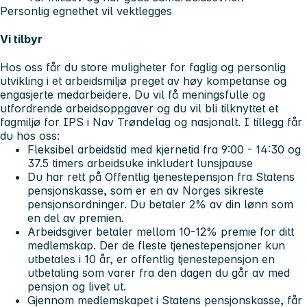
Personlig egnethet vil vektlegges
Vi tilbyr
Hos oss får du store muligheter for faglig og personlig
utvikling i et arbeidsmiljø preget av høy kompetanse og
engasjerte medarbeidere. Du vil få meningsfulle og
utfordrende arbeidsoppgaver og du vil bli tilknyttet et
fagmiljø for IPS i Nav Trøndelag og nasjonalt. I tillegg får
du hos oss:
Fleksibel arbeidstid med kjernetid fra 9:00 - 14:30 og
37.5 timers arbeidsuke inkludert lunsjpause
Du har rett på Offentlig tjenestepensjon fra Statens
pensjonskasse, som er en av Norges sikreste
pensjonsordninger. Du betaler 2% av din lønn som
en del av premien.
Arbeidsgiver betaler mellom 10-12% premie for ditt
medlemskap. Der de fleste tjenestepensjoner kun
utbetales i 10 år, er offentlig tjenestepensjon en
utbetaling som varer fra den dagen du går av med
pensjon og livet ut.
Gjennom medlemskapet i Statens pensjonskasse, får