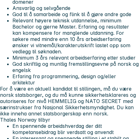
domener
Ansvarlig og selvgående
God til å samarbeide og flink til å gjøre andre gode
Relevant høyere teknisk utdannelse, minimum
Bachelor og gjerne Master. Erfaring og resultater
kan kompensere for manglende utdanning. For
søkere med mindre enn 10 års arbeidserfaring
ønsker vi vitnemål/karakterutskrift lastet opp som
vedlegg til søknaden.
Minimum 3 års relevant arbeidserfaring etter studier
God skriftlig og muntlig fremstillingsevne på norsk og
engelsk
Erfaring fra programmering, design og/eller
arkitektur
For å være en aktuell kandidat til stillingen, må du være
norsk statsborger, og du må kunne sikkerhetsklareres og
autoriseres for nivå HEMMELIG og NATO SECRET med
særinstrukser fra Nasjonal Sikkerhetsmyndighet.
Du kan
ikke inneha annet statsborgerskap enn norsk.
Thales Norway tilbyr
En spennende arbeidshverdag der ditt
kompetansebidrag blir verdsatt og anvendt
En interessant og spennende stilling i et stabilt og