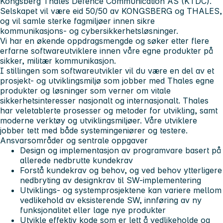
Kongsberg Thales Defence Communication AS (KTDC).
Selskapet vil være eid 50/50 av KONGSBERG og THALES,
og vil samle sterke fagmiljøer innen sikre
kommunikasjons- og cybersikkerhetsløsninger.
Vi har en økende oppdragsmengde og søker etter flere
erfarne softwareutviklere innen våre egne produkter på
sikker, militær kommunikasjon.
I stillingen som softwareutvikler vil du være en del av et
prosjekt- og utviklingsmiljø som jobber med Thales egne
produkter og løsninger som verner om vitale
sikkerhetsinteresser nasjonalt og internasjonalt. Thales
har veletablerte prosesser og metoder for utvikling, samt
moderne verktøy og utviklingsmiljøer. Våre utviklere
jobber tett med både systemingeniører og testere.
Ansvarsområder og sentrale oppgaver
Design og implementasjon av programvare basert på
allerede nedbrutte kundekrav
Forstå kundekrav og behov, og ved behov ytterligere
nedbryting av designkrav til SW-implementering
Utviklings- og systemprosjektene kan variere mellom
vedlikehold av eksisterende SW, innføring av ny
funksjonalitet eller lage nye produkter
Utvikle effektiv kode som er lett å vedlikeholde og