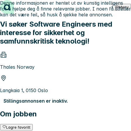
Denne informasjonen er hentet ut av kunstig intelligens
Hopp til innhold
Meny
for å hjelpe deg å finne relevante jobber. I noen få tilfeller
kan det være feil, så husk å sjekke hele annonsen.
Vi søker Software Engineers med
interesse for sikkerhet og
samfunnskritisk teknologi!
Thales Norway
Langkaia 1, 0150 Oslo
Stillingsannonsen er inaktiv.
Om jobben
Lagre favoritt