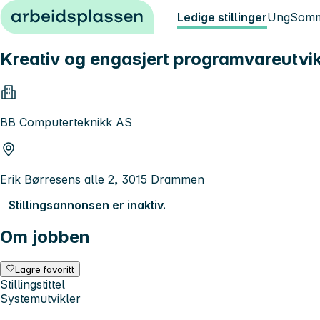
Hopp til innhold
Ledige stillinger
Ung
Somm
Kreativ og engasjert programvareutvikl
BB Computerteknikk AS
Erik Børresens alle 2, 3015 Drammen
Stillingsannonsen er inaktiv.
Om jobben
Lagre favoritt
Stillingstittel
Systemutvikler