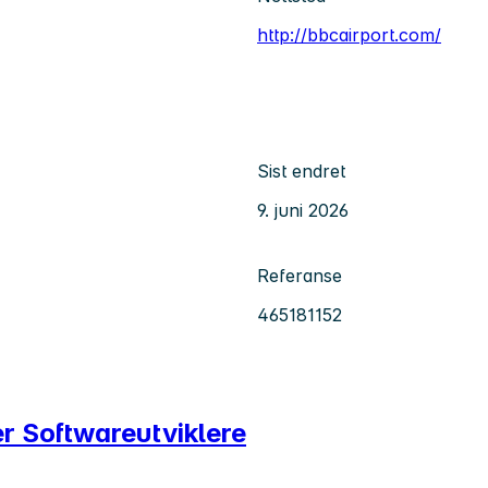
http://bbcairport.com/
Sist endret
9. juni 2026
Referanse
465181152
er Softwareutviklere