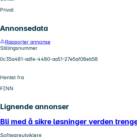
Privat
Annonsedata
Rapporter annonse
Stillingsnummer
0c35a481-adfe-4480-aa51-27e5af08eb58
Hentet fra
FINN
Lignende annonser
Bli med å sikre løsninger verden treng
Softwareutviklere