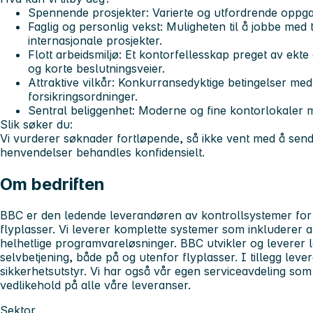
Spennende prosjekter:
Varierte og utfordrende oppgave
Faglig og personlig vekst:
Muligheten til å jobbe med t
internasjonale prosjekter.
Flott arbeidsmiljø:
Et kontorfellesskap preget av ekte
og korte beslutningsveier.
Attraktive vilkår:
Konkurransedyktige betingelser med
forsikringsordninger.
Sentral beliggenhet:
Moderne og fine kontorlokaler 
Slik søker du:
Vi vurderer søknader fortløpende, så ikke vent med å send
henvendelser behandles konfidensielt.
Om bedriften
BBC er den ledende leverandøren av kontrollsystemer for 
flyplasser. Vi leverer komplette systemer som inkluderer alt 
helhetlige programvareløsninger. BBC utvikler og leverer 
selvbetjening, både på og utenfor flyplasser. I tillegg lever
sikkerhetsutstyr. Vi har også vår egen serviceavdeling som
vedlikehold på alle våre leveranser.
Sektor