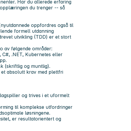
onenter. Har du allerede erfaring
 opplæringen du trenger -- så
(nyutdannede oppfordres også til
lende formell utdanning
drevet utvikling (TDD) er et stort
to
av følgende områder:
g, C#, .NET, Kubernetes eller
app.
sk
(skriftlig og muntlig).
t et
absolutt krav med plettfri
gspiller og trives i et uformelt
rming til komplekse utfordringer
adsoptimale løsningene.
tet, er resultatorientert og