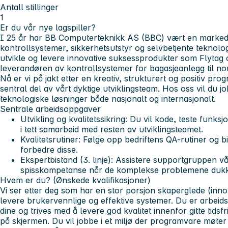
Antall stillinger
1
Er du vår nye lagspiller?
I 25 år har BB Computerteknikk AS (BBC) vært en marked
kontrollsystemer, sikkerhetsutstyr og selvbetjente teknologi
utvikle og levere innovative suksessprodukter som
Flytag
leverandøren av kontrollsystemer for bagasjeanlegg til nor
Nå er vi på jakt etter en kreativ, strukturert og positiv pro
sentral del av vårt dyktige utviklingsteam. Hos oss vil du 
teknologiske løsninger både nasjonalt og internasjonalt.
Sentrale arbeidsoppgaver
Utvikling og kvalitetssikring:
Du vil kode, teste funksj
i tett samarbeid med resten av utviklingsteamet.
Kvalitetsrutiner:
Følge opp bedriftens QA-rutiner og bidr
forbedre disse.
Ekspertbistand (3. linje):
Assistere supportgruppen vå
spisskompetanse når de komplekse problemene dukk
Hvem er du? (Ønskede kvalifikasjoner)
Vi ser etter deg som har en stor porsjon skaperglede (inn
levere brukervennlige og effektive systemer. Du er arbeid
dine og trives med å levere god kvalitet innenfor gitte tids
på skjermen. Du vil jobbe i et miljø der programvare møter