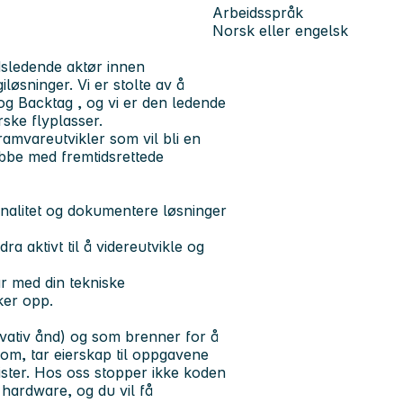
Arbeidsspråk
Norsk eller engelsk
sledende aktør innen
løsninger. Vi er stolte av å
og
Backtag
, og vi er den ledende
ske flyplasser.
gramvareutvikler som vil bli en
jobbe med fremtidsrettede
onalitet og dokumentere løsninger
a aktivt til å videreutvikle og
r med din tekniske
er opp.
ovativ ånd) og som brenner for å
som, tar eierskap til oppgavene
frister. Hos oss stopper ikke koden
 hardware, og du vil få