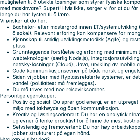
muligheten til å utvikle løsninger som styrer fysiske komp
med maskinvare? Supert! Hvis ikke, sørger vi for at du får
lenge du har lysten til å lære.
Vi ønsker at du har:
Bachelor- eller mastergrad innen IT/systemutvikling 
å søke!). Relevant erfaring kan kompensere for mang
Kjennskap til smidig utviklingsmetodikk (Agile) og test
pluss.
Grunnleggende forståelse og erfaring med
minimum 
webteknologier (særlig Node.js), integrasjonsutviklin
nettsky-løsninger (Cloud), Java, utvikling av mobile 
Gode kommunikasjonsevner på både
norsk og engel
Siden vi jobber med flyplassrelaterte systemer, er de
vandel
(politiattest må fremlegges).
Du må trives med noe reisevirksomhet.
Personlige egenskaper:
Positiv og sosial:
Du sprer god energi, er en utpreget la
miljø med takhøyde og åpen kommunikasjon.
Kreativ og løsningsorientert:
Du har en analytisk tilnæ
og evner å tenke proaktivt for å finne de mest kostn
Selvstendig og fremoverlent:
Du har høy arbeidskapasi
jobber strukturert på egen hånd.
Hva kan vi tilby deg?