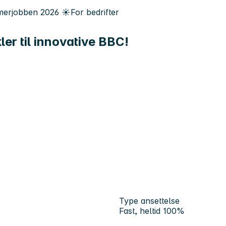
erjobben
2026
☀️
For bedrifter
er til innovative BBC!
Type ansettelse
Fast, heltid 100%