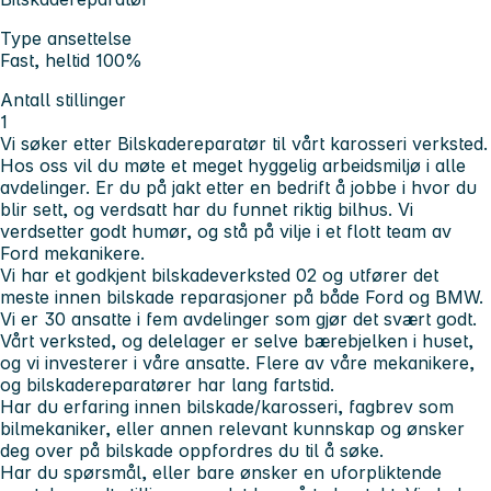
Type ansettelse
Fast, heltid 100%
Antall stillinger
1
Vi søker etter
Bilskadereparatør
til vårt karosseri verksted.
Hos oss vil du møte et meget hyggelig arbeidsmiljø i alle
avdelinger. Er du på jakt etter en bedrift å jobbe i hvor du
blir sett, og verdsatt har du funnet riktig bilhus. Vi
verdsetter godt humør, og stå på vilje i et flott team av
Ford mekanikere.
Vi har et godkjent bilskadeverksted 02 og utfører det
meste innen bilskade reparasjoner på både Ford og BMW.
Vi er 30 ansatte i fem avdelinger som gjør det svært godt.
Vårt verksted, og delelager er selve bærebjelken i huset,
og vi investerer i våre ansatte. Flere av våre mekanikere,
og bilskadereparatører har lang fartstid.
Har du erfaring innen bilskade/karosseri, fagbrev som
bilmekaniker, eller annen relevant kunnskap og ønsker
deg over på bilskade oppfordres du til å søke.
Har du spørsmål, eller bare ønsker en uforpliktende