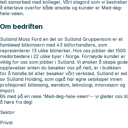
tett samarbeid med kolleger. Vårt slagord som vi bestreber
å etterleve overfor både ansatte og kunder er
Med-deg-
hele-veien.
Om bedriften
Sulland Moss Ford
en del av
Sulland Gruppen
som er et
familieeid bilkonsern med 43 bilforhandlere, som
representerer 13 ulike bilmerker. Hos oss jobber det 1500
medarbeidere i 22 ulike byer i Norge. Fornøyde kunder er
viktig for oss som jobber i Sulland. Vi ønsker å skape gode
opplevelser enten du besøker oss på nett, er i butikken
for å handle bil eller besøker vårt verksted. Sulland er eid
av Sulland Holding, som også har egne selskaper innen
profesjonell billeasing, eiendom, teknologi, innovasjon og
import.
Bli med på en reise
'Med-deg-hele-veien'
-- vi gleder oss til
å høre fra deg!
Sektor
Privat