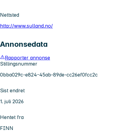
Nettsted
http://www.sulland.no/
Annonsedata
Rapporter annonse
Stillingsnummer
0bba029c-e824-45ab-89de-cc26ef0fcc2c
Sist endret
1. juli 2026
Hentet fra
FINN