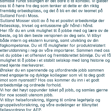
samtale rundt stillingen er det bare å ta kontakt. Vi gleder
oss til å høre fra deg som tenker at dette er din riktig
fremtidig arbeidsplass, og det å bli en del av teamet på
Sulland Ford i Moss.
Sulland Moss
er stolt av å ha et positivt arbeidsmiljø der
fellesskap, trivsel og entusiasme går hånd i hånd.
Her får du
en unik mulighet til å jobbe med og lære av de
beste, og bli den beste versjonen av deg selv. Vi tilbyr
både intern og ekstern kursing, samt utvikling av din
fagkompetanse. Du vil få muligheter for produktrelatert
etterutdanning i regi av våre importører. Sammen med oss
vil du jobbe i et offensivt og fremtidsrettet bilmiljø. Du vil få
mulighet til å jobbe i et stabilt selskap med lang historie og
med kjente merkevarer.
Ønsker du
en spennende og utfordrende jobb sammen
med engasjerte og dyktige kollegaer som vil ta deg godt
imot som nyansatt? Hos oss kommer du inn i et godt
arbeidsmiljø og ordnede forhold.
Vi har det høyt oppunder taket på jobb, og samles gjerne
for noe sosialt utenom jobb.
Vi tilbyr
helseforsikring, tilgang til online legehjelp og
gruppelivsforsikring, og våre avdelinger er tilknyttet
fellesordning for AFP.