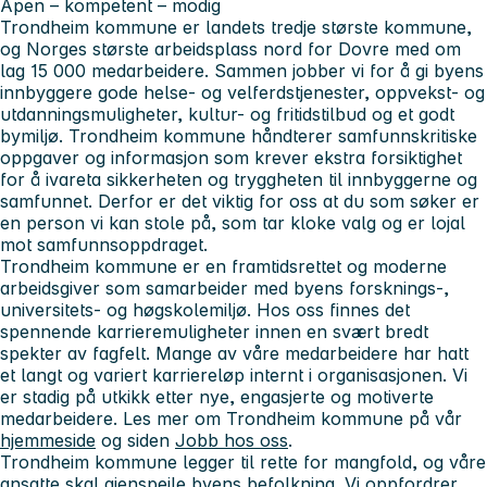
Åpen – kompetent – modig
Trondheim kommune er landets tredje største kommune,
og Norges største arbeidsplass nord for Dovre med om
lag 15 000 medarbeidere. Sammen jobber vi for å gi byens
innbyggere gode helse- og velferdstjenester, oppvekst- og
utdanningsmuligheter, kultur- og fritidstilbud og et godt
bymiljø. Trondheim kommune håndterer samfunnskritiske
oppgaver og informasjon som krever ekstra forsiktighet
for å ivareta sikkerheten og tryggheten til innbyggerne og
samfunnet. Derfor er det viktig for oss at du som søker er
en person vi kan stole på, som tar kloke valg og er lojal
mot samfunnsoppdraget.
Trondheim kommune er en framtidsrettet og moderne
arbeidsgiver som samarbeider med byens forsknings-,
universitets- og høgskolemiljø. Hos oss finnes det
spennende karrieremuligheter innen en svært bredt
spekter av fagfelt. Mange av våre medarbeidere har hatt
et langt og variert karriereløp internt i organisasjonen. Vi
er stadig på utkikk etter nye, engasjerte og motiverte
medarbeidere. Les mer om Trondheim kommune på vår
hjemmeside
og siden
Jobb hos oss
.
Trondheim kommune legger til rette for mangfold, og våre
ansatte skal gjenspeile byens befolkning. Vi oppfordrer