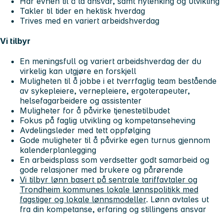
Har evnen til å ta ansvar, samt nytenking og utvikling
Takler til tider en hektisk hverdag
Trives med en variert arbeidshverdag
Vi tilbyr
En meningsfull og variert arbeidshverdag der du
virkelig kan utgjøre en forskjell
Muligheten til å jobbe i et tverrfaglig team bestående
av sykepleiere, vernepleiere, ergoterapeuter,
helsefagarbeidere og assistenter
Muligheter for å påvirke tjenestetilbudet
Fokus på faglig utvikling og kompetanseheving
Avdelingsleder med tett oppfølging
Gode muligheter til å påvirke egen turnus gjennom
kalenderplanlegging
En arbeidsplass som verdsetter godt samarbeid og
gode relasjoner med brukere og pårørende
Vi tilbyr lønn basert på sentrale tariffavtaler og
Trondheim kommunes lokale lønnspolitikk med
fagstiger og lokale lønnsmodeller
. Lønn avtales ut
fra din kompetanse, erfaring og stillingens ansvar