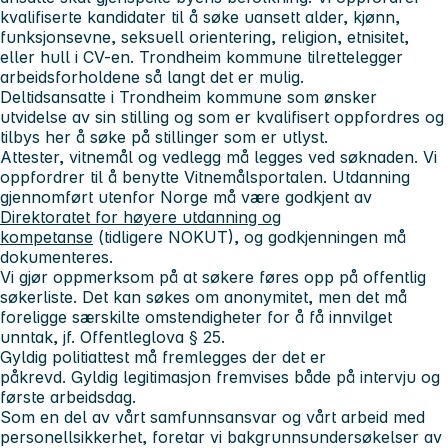
kvalifiserte kandidater til å søke uansett alder, kjønn,
funksjonsevne, seksuell orientering, religion, etnisitet,
eller hull i CV-en. Trondheim kommune tilrettelegger
arbeidsforholdene så langt det er mulig.
Deltidsansatte i Trondheim kommune som ønsker
utvidelse av sin stilling og som er kvalifisert oppfordres og
tilbys her å søke på stillinger som er utlyst.
Attester, vitnemål og vedlegg må legges ved søknaden. Vi
oppfordrer til å benytte Vitnemålsportalen. Utdanning
gjennomført utenfor Norge må være godkjent av
Direktoratet for høyere utdanning og
kompetanse
(tidligere NOKUT), og godkjenningen må
dokumenteres.
Vi gjør oppmerksom på at søkere føres opp på offentlig
søkerliste. Det kan søkes om anonymitet, men det må
foreligge særskilte omstendigheter for å få innvilget
unntak, jf. Offentleglova § 25.
Gyldig politiattest må fremlegges der det er
påkrevd. Gyldig legitimasjon fremvises både på intervju og
første arbeidsdag.
Som en del av vårt samfunnsansvar og vårt arbeid med
personellsikkerhet, foretar vi bakgrunnsundersøkelser av