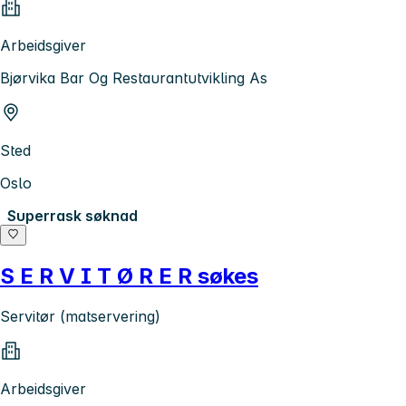
Arbeidsgiver
Bjørvika Bar Og Restaurantutvikling As
Sted
Oslo
Superrask søknad
S E R V I T Ø R E R søkes
Servitør (matservering)
Arbeidsgiver