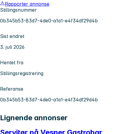
Rapporter annonse
Stillingsnummer
0b345b53-83d7-4de0-a1a1-e4f34df29d4b
Sist endret
3. juli 2026
Hentet fra
Stillingsregistrering
Referanse
0b345b53-83d7-4de0-a1a1-e4f34df29d4b
Lignende annonser
Servitør på Vesper Gastrobar