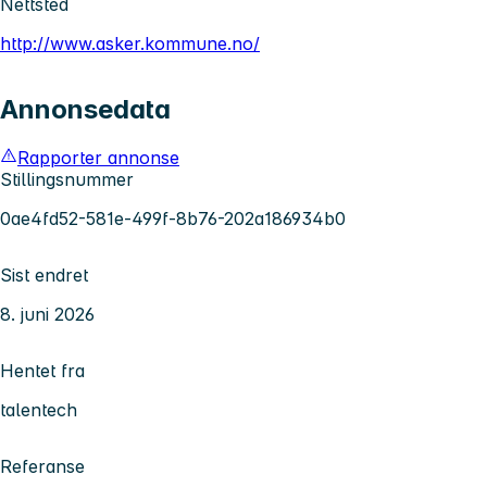
Nettsted
http://www.asker.kommune.no/
Annonsedata
Rapporter annonse
Stillingsnummer
0ae4fd52-581e-499f-8b76-202a186934b0
Sist endret
8. juni 2026
Hentet fra
talentech
Referanse