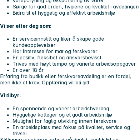
Varepåfylling og eksponering av varer
Sørge for god orden, hygiene og kvalitet i avdelingen
Bidra til et hyggelig og effektivt arbeidsmiljø
Vi ser etter deg som:
Er serviceinnstilt og liker å skape gode
kundeopplevelser
Har interesse for mat og ferskvarer
Er positiv, fleksibel og ansvarsbevisst
Trives med høyt tempo og varierte arbeidsoppgaver
Er over 18 år
Erfaring fra butikk eller ferskvareavdeling er en fordel,
men ikke et krav. Opplæring vil bli gitt.
Vi tilbyr:
En spennende og variert arbeidshverdag
Hyggelige kolleger og et godt arbeidsmiljø
Mulighet for faglig utvikling innen ferskvare
En arbeidsplass med fokus på kvalitet, service og
trivsel
Stillingen innebærer arbeid på dagtid, kveldstid og