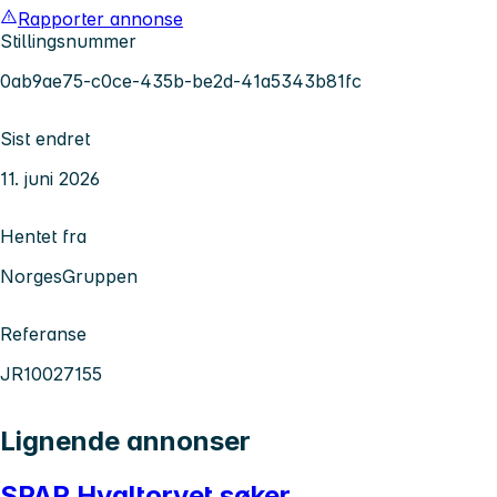
Rapporter annonse
Stillingsnummer
0ab9ae75-c0ce-435b-be2d-41a5343b81fc
Sist endret
11. juni 2026
Hentet fra
NorgesGruppen
Referanse
JR10027155
Lignende annonser
SPAR Hvaltorvet søker