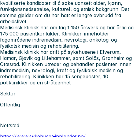
kvalifiserte kandidater til å søke uansett alder, kjønn,
funksjonsnedsettelse, kulturell og etnisk bakgrunn. Det
samme gjelder om du har hatt et lengre avbrudd fra
arbeidslivet.
Medisinsk klinikk
har om lag 1 150 årsverk og har årlig ca
175 000 pasientkontakter. Klinikken inneholder
fagområdene indremedisin, nevrologi, onkologi og
fysikalsk medisin og rehabilitering.
Medisinsk klinikk har drift på sykehusene i Elverum,
Hamar, Gjøvik og Lillehammer, samt Solås, Granheim og
Ottestad. Klinikken utreder og behandler pasienter innen
indremedisin, nevrologi, kreft og fysikalsk medisin og
rehabilitering. Klinikken har 15 sengeposter, 10
poliklinikker og en stråleenhet
Sektor
Offentlig
Nettsted
https://www.sykehuset-innlandet.no/