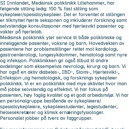
SI Innlandet, Medisinsk poliklinikk Lillehammer, har
følgende stilling ledig: 100 % fast stilling som
sykepleier/spesialsykepleier. Det er forventet at stillingen
er tilknyttet hjerte seksjonen og inkluderer forskning samt
selvstendige konsultasjoner med hjertesvikt pasienter og
vakter på hjertelab.
Medisinsk poliklinikk yter service til både polikliniske og
inneliggende pasienter, voksne og barn. Hovedvekten av
pasientene har problemstillinger rettet mot kardiologi,
gastroenterologi, lungesykdommer, hematologi samt nyre
og infeksjon. Poliklinikken gir også tilbud til andre
avdelinger som eksempelvis nevrologi, kirurgi og barn. Vi
har også en aktiv diabetes-, IBD-, Stomi-, Hjertesvikt-,
Infeksjon-,og hematologisk, og forsknings sykepleier
poliklinikk. Vi er en poliklinikk med mye aktivitet hvor man
må jobbe selvstendig og effektivt. Vi har fokus på
pasienten, høy faglig kvalitet og et godt arbeidsmiljø. Vi har
en personalgruppe bestående av sykepleiere/
spesialsykepleiere, sykepleiestudenter, legestudenter,
helsesekretærer og klinisk ernæringsfysiologer.
Personalet jobber på tvers av faggrupper.