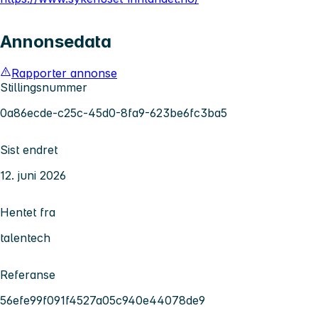
Annonsedata
Rapporter annonse
Stillingsnummer
0a86ecde-c25c-45d0-8fa9-623be6fc3ba5
Sist endret
12. juni 2026
Hentet fra
talentech
Referanse
56efe99f091f4527a05c940e44078de9