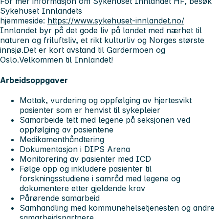
For mer informasjon om Sykehuset Innlandet HF, besøk
Sykehuset Innlandets
hjemmeside:
https://www.sykehuset-innlandet.no/
Innlandet byr på det gode liv på landet med nærhet til
naturen og friluftsliv, et rikt kulturliv og Norges største
innsjø.
Det er kort avstand til Gardermoen og
Oslo.
Velkommen til Innlandet!
Arbeidsoppgaver
Mottak, vurdering og oppfølging av hjertesvikt
pasienter som er henvist til sykepleier
Samarbeide tett med legene på seksjonen ved
oppfølging av pasientene
Medikamenthåndtering
Dokumentasjon i DIPS Arena
Monitorering av pasienter med ICD
Følge opp og inkludere pasienter til
forskningsstudiene i samråd med legene og
dokumentere etter gjeldende krav
Pårørende samarbeid
Samhandling med kommunehelsetjenesten og andre
samarbeidspartnere