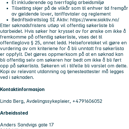
Et inkluderende og tverrfaglig arbeidsmiljø
Tilsetting skjer på de vilkår som til enhver tid fremgår
av gjeldende lover, tariffavtaler og reglement
Bedriftsidrettslag SI Aktiv: https://www.siaktiv.no/
Etter søknadsfristens utløp vil offentlig søkerliste bli
utarbeidet. Hvis søker har krysset av for ønske om ikke å
fremkomme på offentlig søkerliste, vises det til
offentleglova § 25, annet ledd. Helseforetaket vil gjøre en
vurdering av om kriteriene for å bli unntatt fra søkerlista
er oppfylt. Det gjøres oppmerksom på at en søknad kan
bli offentlig selv om søkeren har bedt om ikke å bli ført
opp på søkerlista. Søkeren vil i tilfelle bli varslet om dette.
Kopi av relevant utdanning og tjenesteattester må legges
ved i søknaden.
Kontaktinformasjon
Linda Berg, Avdelingssykepleier, +4791606052
Arbeidssted
Anders Sandvigs gate 17