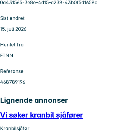
0a431565-3e8e-4d15-a238-43b0f5d1658c
Sist endret
15. juli 2026
Hentet fra
FINN
Referanse
468789196
Lignende annonser
Vi søker kranbil sjåfører
Kranbilsjåfør