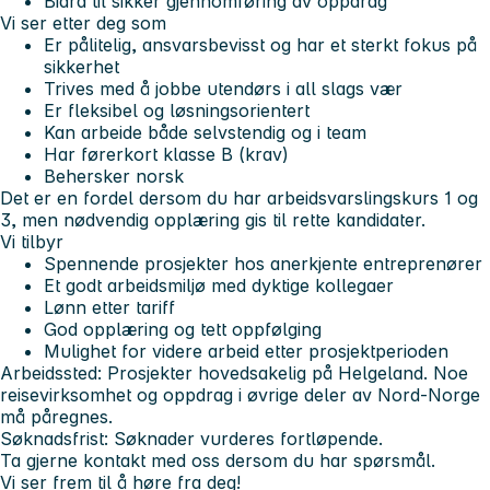
Bidra til sikker gjennomføring av oppdrag
Vi ser etter deg som
Er pålitelig, ansvarsbevisst og har et sterkt fokus på
sikkerhet
Trives med å jobbe utendørs i all slags vær
Er fleksibel og løsningsorientert
Kan arbeide både selvstendig og i team
Har førerkort klasse B (krav)
Behersker norsk
Det er en fordel dersom du har arbeidsvarslingskurs 1 og
3, men nødvendig opplæring gis til rette kandidater.
Vi tilbyr
Spennende prosjekter hos anerkjente entreprenører
Et godt arbeidsmiljø med dyktige kollegaer
Lønn etter tariff
God opplæring og tett oppfølging
Mulighet for videre arbeid etter prosjektperioden
Arbeidssted: Prosjekter hovedsakelig på Helgeland. Noe
reisevirksomhet og oppdrag i øvrige deler av Nord-Norge
må påregnes.
Søknadsfrist: Søknader vurderes fortløpende.
Ta gjerne kontakt med oss dersom du har spørsmål.
Vi ser frem til å høre fra deg!