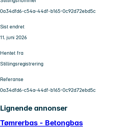
Stillingsnummer
0a34dfd6-c54a-44df-b165-0c92d72ebd5c
Sist endret
11. juni 2026
Hentet fra
Stillingsregistrering
Referanse
0a34dfd6-c54a-44df-b165-0c92d72ebd5c
Lignende annonser
Tømrerbas - Betongbas