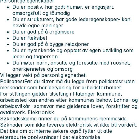
Personlige egenskaper
Du er positiv, har godt humør, er engasjert,
omsorgsfull og tålmodig
Du er strukturert, har gode lederegenskaper- kan
hevde egne meninger
Du er god på å organisere
Du er fleksibel
Du er god på å bygge relasjoner
Du er nytenkende og opptatt av egen utvikling som
leder og fagperson
Du møter barn, ansatte og foresatte med raushet,
anerkjennelse og omsorg
Vi legger vekt på personlig egnethet.
Politiattest
Før du tiltrer må du legge frem politiattest uten
merknader som har betydning for arbeidsforholdet.
For stillingen gjelder tilsetting i Flatanger kommune,
arbeidssted kan endres etter kommunes behov. Lønns- og
arbeidsvilkår i samsvar med gjeldende lover, forskrifter og
avtaleverk. Elektronisk
Søknadsskjema finner du på kommunens hjemmeside.
Søknader som ikke leveres elektronisk vil ikke bli vurdert.
Det bes om at interne søkere også fyller ut alle
etterspurte opplysninger i det elektroniske