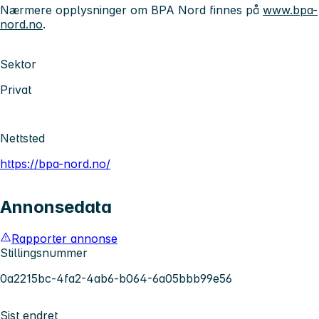
Nærmere opplysninger om BPA Nord finnes på
www.bpa-
nord.no
.
Sektor
Privat
Nettsted
https://bpa-nord.no/
Annonsedata
Rapporter annonse
Stillingsnummer
0a2215bc-4fa2-4ab6-b064-6a05bbb99e56
Sist endret