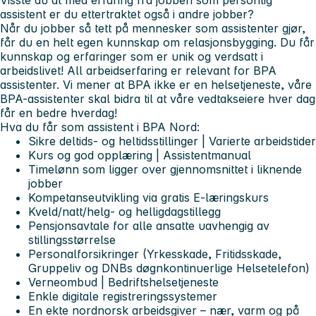
Visste du at med erfaring fra jobben som personlig
assistent er du ettertraktet også i andre jobber?
Når du jobber så tett på mennesker som assistenter gjør,
får du en helt egen kunnskap om relasjonsbygging. Du får
kunnskap og erfaringer som er unik og verdsatt i
arbeidslivet! All arbeidserfaring er relevant for BPA
assistenter. Vi mener at BPA ikke er en helsetjeneste, våre
BPA-assistenter skal bidra til at våre vedtakseiere hver dag
får
en bedre hverdag!
Hva du får som assistent i BPA Nord:
Sikre deltids- og heltidsstillinger | Varierte arbeidstider
Kurs og god opplæring | Assistentmanual
Timelønn som ligger over gjennomsnittet i liknende
jobber
Kompetanseutvikling via gratis E-læringskurs
Kveld/natt/helg- og helligdagstillegg
Pensjonsavtale for alle ansatte uavhengig av
stillingsstørrelse
Personalforsikringer (Yrkesskade, Fritidsskade,
Gruppeliv og DNBs døgnkontinuerlige Helsetelefon)
Verneombud | Bedriftshelsetjeneste
Enkle digitale registreringssystemer
En ekte nordnorsk arbeidsgiver – nær, varm og på