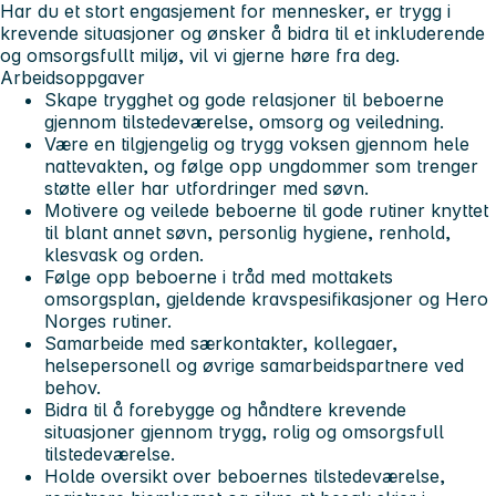
Har du et stort engasjement for mennesker, er trygg i
krevende situasjoner og ønsker å bidra til et inkluderende
og omsorgsfullt miljø, vil vi gjerne høre fra deg.
Arbeidsoppgaver
Skape trygghet og gode relasjoner til beboerne
gjennom tilstedeværelse, omsorg og veiledning.
Være en tilgjengelig og trygg voksen gjennom hele
nattevakten, og følge opp ungdommer som trenger
støtte eller har utfordringer med søvn.
Motivere og veilede beboerne til gode rutiner knyttet
til blant annet søvn, personlig hygiene, renhold,
klesvask og orden.
Følge opp beboerne i tråd med mottakets
omsorgsplan, gjeldende kravspesifikasjoner og Hero
Norges rutiner.
Samarbeide med særkontakter, kollegaer,
helsepersonell og øvrige samarbeidspartnere ved
behov.
Bidra til å forebygge og håndtere krevende
situasjoner gjennom trygg, rolig og omsorgsfull
tilstedeværelse.
Holde oversikt over beboernes tilstedeværelse,