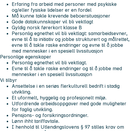
Erfaring fra arbeid med personer med psykiske
og/eller fysiske lidelser er en fordel
Må kunne takle krevende beboersituasjoner
Gode datakunnskaper vil bli vektlagt
Gyldig norsk førerkort klasse B
Personlig egnethet vil bli vektlagt: samarbeidsevner,
evne til å ta initiativ og jobbe strukturert og målrettet,
evne til å takle raske endringer og evne til å jobbe
med mennesker i en spesiell livssituasjon
Personlige egenskaper
Personlig egnethet vil bli vektlagt.
Evne til å takle raske endringer og til å jobbe med
mennesker i en spesiell livssituasjon
Vi tilbyr
Ansettelse i en seriøs flerkulturell bedrift i stadig
utvikling.
Et uformelt, hyggelig og profesjonelt miljø.
Utfordrende arbeidsoppgaver med gode muligheter
for faglig utvikling.
Pensjons- og forsikringsordninger.
Lønn ihht tariffavtale.
I henhold til Utlendingslovens § 97 stilles krav om