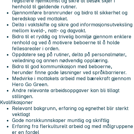
registrere hjemkomst og sikre at besøk skjer i
henhold til gjeldende rutiner.
Gjennomføre brannrunder og bidra til sikkerhet og
beredskap ved mottaket.
Delta i vaktskifte og sikre god informasjonsutveksling
mellom kveld-, natt- og dagvakt.
Bidra til et ryddig og trivelig bomiljø gjennom enklere
renhold og ved å motivere beboerne til å holde
fellesarealer i orden.
Oppdatere seg på rutiner, delta på personalmøter,
veiledning og annen nødvendig opplæring.
Bidra til god kommunikasjon med beboerne,
herunder finne gode løsninger ved språkbarrierer.
Medvirke i mottakets arbeid med bærekraft gjennom
Hero Go Green.
Andre relevante arbeidsoppgaver kan bli tillagt
stillingen.
Kvalifikasjoner
Relevant bakgrunn, erfaring og egnethet blir sterkt
vektlagt
Gode norskkunnskaper muntlig og skriftlig
Erfaring fra flerkulturelt arbeid og med målgruppene
er en fordel