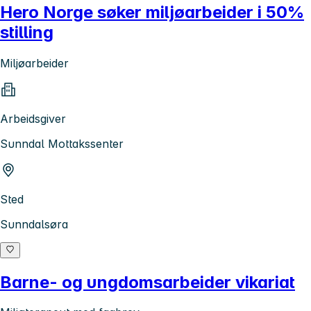
Hero Norge søker miljøarbeider i 50%
stilling
Miljøarbeider
Arbeidsgiver
Sunndal Mottakssenter
Sted
Sunndalsøra
Barne- og ungdomsarbeider vikariat