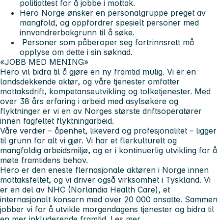
politiattest for å jobbe i mottak.
Hero Norge ønsker en personalgruppe preget av
mangfold, og oppfordrer spesielt personer med
innvandrerbakgrunn til å søke.
Personer som påberoper seg fortrinnsrett må
opplyse om dette i sin søknad.
«JOBB MED MENING»
Hero vil bidra til å gjøre en ny framtid mulig.
Vi er en
landsdekkende aktør, og våre tjenester omfatter
mottaksdrift, kompetanseutvikling og tolketjenester. Med
over 38 års erfaring i arbeid med asylsøkere og
flyktninger er vi en av Norges største driftsoperatører
innen fagfeltet flyktningarbeid.
Våre verdier –
åpenhet, likeverd og profesjonalitet
– ligger
til grunn for alt vi gjør. Vi har et flerkulturelt og
mangfoldig arbeidsmiljø, og er i kontinuerlig utvikling for å
møte framtidens behov.
Hero er den
eneste flernasjonale aktøren i Norge innen
mottaksfeltet
, og vi driver også virksomhet i Tyskland. Vi
er en del av
NHC (Norlandia Health Care)
, et
internasjonalt konsern med over
20 000 ansatte
. Sammen
jobber vi for å utvikle morgendagens tjenester og bidra til
en mer inkluderende framtid.
Les mer