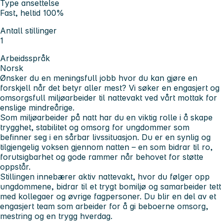
Type ansettelse
Fast, heltid 100%
Antall stillinger
1
Arbeidsspråk
Norsk
Ønsker du en meningsfull jobb hvor du kan gjøre en
forskjell når det betyr aller mest? Vi søker en engasjert og
omsorgsfull miljøarbeider til nattevakt ved vårt mottak for
enslige mindreårige.
Som miljøarbeider på natt har du en viktig rolle i å skape
trygghet, stabilitet og omsorg for ungdommer som
befinner seg i en sårbar livssituasjon. Du er en synlig og
tilgjengelig voksen gjennom natten – en som bidrar til ro,
forutsigbarhet og gode rammer når behovet for støtte
oppstår.
Stillingen innebærer aktiv nattevakt, hvor du følger opp
ungdommene, bidrar til et trygt bomiljø og samarbeider tett
med kollegaer og øvrige fagpersoner. Du blir en del av et
engasjert team som arbeider for å gi beboerne omsorg,
mestring og en trygg hverdag.