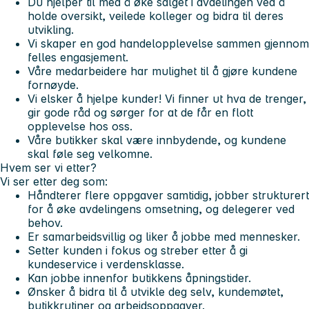
Du hjelper til med å øke salget i avdelingen ved å
holde oversikt, veilede kolleger og bidra til deres
utvikling.
Vi skaper en god handelopplevelse sammen gjennom
felles engasjement.
Våre medarbeidere har mulighet til å gjøre kundene
fornøyde.
Vi elsker å hjelpe kunder! Vi finner ut hva de trenger,
gir gode råd og sørger for at de får en flott
opplevelse hos oss.
Våre butikker skal være innbydende, og kundene
skal føle seg velkomne.
Hvem ser vi etter?
Vi ser etter deg som:
Håndterer flere oppgaver samtidig, jobber strukturert
for å øke avdelingens omsetning, og delegerer ved
behov.
Er samarbeidsvillig og liker å jobbe med mennesker.
Setter kunden i fokus og streber etter å gi
kundeservice i verdensklasse.
Kan jobbe innenfor butikkens åpningstider.
Ønsker å bidra til å utvikle deg selv, kundemøtet,
butikkrutiner og arbeidsoppgaver.