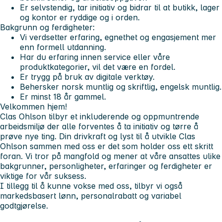
Er selvstendig, tar initiativ og bidrar til at butikk, lager
og kontor er ryddige og i orden.
Bakgrunn og ferdigheter
:
Vi verdsetter erfaring, egnethet og engasjement mer
enn formell utdanning.
Har du erfaring innen service eller våre
produktkategorier, vil det være en fordel.
Er trygg på bruk av digitale verktøy.
Behersker norsk muntlig og skriftlig, engelsk muntlig.
Er minst 18 år gammel.
Velkommen hjem!
Clas Ohlson tilbyr et inkluderende og oppmuntrende
arbeidsmiljø der alle forventes å ta initiativ og tørre å
prøve nye ting. Din drivkraft og lyst til å utvikle Clas
Ohlson sammen med oss er det som holder oss ett skritt
foran. Vi tror på mangfold og mener at våre ansattes ulike
bakgrunner, personligheter, erfaringer og ferdigheter er
viktige for vår suksess.
I tillegg til å kunne vokse med oss, tilbyr vi også
markedsbasert lønn, personalrabatt og variabel
godtgjørelse.