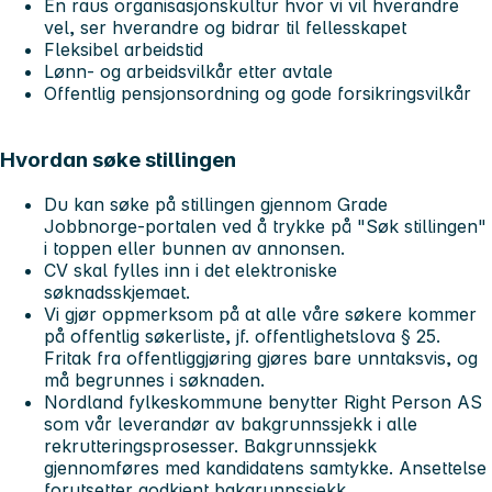
En raus organisasjonskultur hvor vi vil hverandre
vel, ser hverandre og bidrar til fellesskapet
Fleksibel arbeidstid
Lønn- og arbeidsvilkår etter avtale
Offentlig pensjonsordning og gode forsikringsvilkår
Hvordan søke stillingen
Du kan søke på stillingen gjennom Grade
Jobbnorge-portalen ved å trykke på "Søk stillingen"
i toppen eller bunnen av annonsen.
CV skal fylles inn i det elektroniske
søknadsskjemaet.
Vi gjør oppmerksom på at alle våre søkere kommer
på offentlig søkerliste, jf. offentlighetslova § 25.
Fritak fra offentliggjøring gjøres bare unntaksvis, og
må begrunnes i søknaden.
Nordland fylkeskommune benytter Right Person AS
som vår leverandør av bakgrunnssjekk i alle
rekrutteringsprosesser. Bakgrunnssjekk
gjennomføres med kandidatens samtykke. Ansettelse
forutsetter godkjent bakgrunnssjekk.