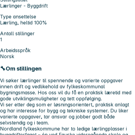
Lærlinger - Byggdrift
Type ansettelse
Lærling, heltid 100%
Antall stillinger
1
Arbeidsspråk
Norsk
🔧Om stillingen
Vi søker lærlinger til spennende og varierte oppgaver
innen drift og vedlikehold av fylkeskommunal
bygningsmasse. Hos oss vil du få en praktisk læretid med
gode utviklingsmuligheter og tett oppfølging.
Vi ser etter deg som er løsningsorientert, praktisk anlagt
og har interesse for bygg og tekniske systemer. Du liker
varierte oppgaver, tar ansvar og jobber godt både
selvstendig og i team.
Nordland fylkeskommune har to ledige lærlingplasser i
byggdrifterfaget – én ved Fauske videregående skole og