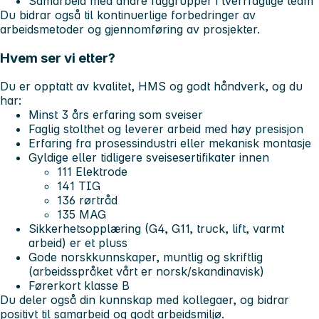
Samarbeid med andre faggrupper i tverrfaglige team
Du bidrar også til kontinuerlige forbedringer av
arbeidsmetoder og gjennomføring av prosjekter.
Hvem ser vi etter?
Du er opptatt av kvalitet, HMS og godt håndverk, og du
har:
Minst 3 års erfaring som sveiser
Faglig stolthet og leverer arbeid med høy presisjon
Erfaring fra prosessindustri eller mekanisk montasje
Gyldige eller tidligere sveisesertifikater innen
111 Elektrode
141 TIG
136 rørtråd
135 MAG
Sikkerhetsopplæring (G4, G11, truck, lift, varmt
arbeid) er et pluss
Gode norskkunnskaper, muntlig og skriftlig
(arbeidsspråket vårt er norsk/skandinavisk)
Førerkort klasse B
Du deler også din kunnskap med kollegaer, og bidrar
positivt til samarbeid og godt arbeidsmiljø.