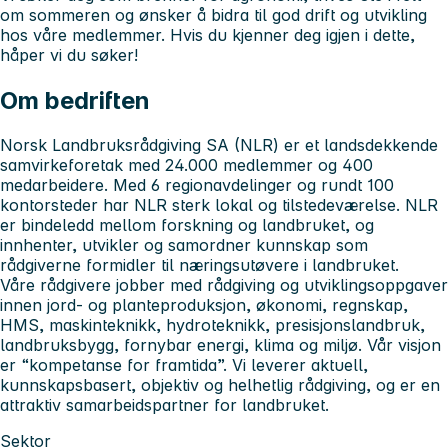
om sommeren og ønsker å bidra til god drift og utvikling
hos våre medlemmer. Hvis du kjenner deg igjen i dette,
håper vi du søker!
Om bedriften
Norsk Landbruksrådgiving SA (NLR) er et landsdekkende
samvirkeforetak med 24.000 medlemmer og 400
medarbeidere. Med 6 regionavdelinger og rundt 100
kontorsteder har NLR sterk lokal og tilstedeværelse. NLR
er bindeledd mellom forskning og landbruket, og
innhenter, utvikler og samordner kunnskap som
rådgiverne formidler til næringsutøvere i landbruket.
Våre rådgivere jobber med rådgiving og utviklingsoppgaver
innen jord- og planteproduksjon, økonomi, regnskap,
HMS, maskinteknikk, hydroteknikk, presisjonslandbruk,
landbruksbygg, fornybar energi, klima og miljø. Vår visjon
er “kompetanse for framtida”. Vi leverer aktuell,
kunnskapsbasert, objektiv og helhetlig rådgiving, og er en
attraktiv samarbeidspartner for landbruket.
Sektor