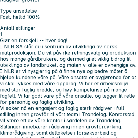
Type ansettelse
Fast, heltid 100%
Antall stillinger
1
Gjør en forskjell -- hver dag!
I NLR SA står du i sentrum av utviklinga av norsk
matproduksjon. Du vil påvirke retningsvalg og produksjon
hos mange gårdbrukere, og dermed gi et viktig bidrag til
utviklinga av landbruket, og maten vi alle er avhengige av.
I NLR er vi nysgjerrig på å finne nye og bedre måter å
hjelpe kundene våre på. Våre ansatte er avgjørende for at
vi skal lykkes med våre oppdrag. Vi har et arbeidsmiljø
med stor faglig bredde, og høy kompetanse på mange
fagfelt. Vi tar godt vare på våre ansatte, og legger til rette
for personlig og faglig utvikling.
Vi søker nå en engasjert og faglig sterk rådgiver i full
stilling innen grovfôr til vårt team i Trøndelag. Kontorsted
vil være ett av våre kontor i sørdelen av Trøndelag.
Stillingen innebærer rådgiving innen grovfôrdyrking,
klimarådgiving, samt deltakelse i forsøksarbeid og