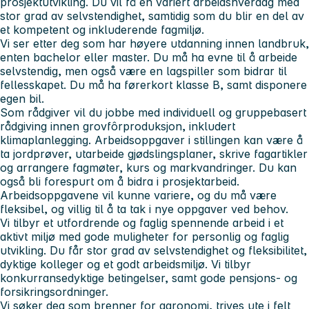
prosjektutvikling. Du vil få en variert arbeidshverdag med
stor grad av selvstendighet, samtidig som du blir en del av
et kompetent og inkluderende fagmiljø.
Vi ser etter deg som har høyere utdanning innen landbruk,
enten bachelor eller master. Du må ha evne til å arbeide
selvstendig, men også være en lagspiller som bidrar til
fellesskapet. Du må ha førerkort klasse B, samt disponere
egen bil.
Som rådgiver vil du jobbe med individuell og gruppebasert
rådgiving innen grovfôrproduksjon, inkludert
klimaplanlegging. Arbeidsoppgaver i stillingen kan være å
ta jordprøver, utarbeide gjødslingsplaner, skrive fagartikler
og arrangere fagmøter, kurs og markvandringer. Du kan
også bli forespurt om å bidra i prosjektarbeid.
Arbeidsoppgavene vil kunne variere, og du må være
fleksibel, og villig til å ta tak i nye oppgaver ved behov.
Vi tilbyr et utfordrende og faglig spennende arbeid i et
aktivt miljø med gode muligheter for personlig og faglig
utvikling. Du får stor grad av selvstendighet og fleksibilitet,
dyktige kolleger og et godt arbeidsmiljø. Vi tilbyr
konkurransedyktige betingelser, samt gode pensjons- og
forsikringsordninger.
Vi søker deg som brenner for agronomi, trives ute i felt