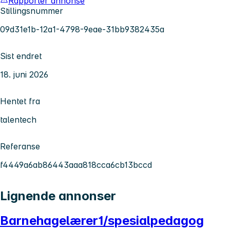
Rapporter annonse
Stillingsnummer
09d31e1b-12a1-4798-9eae-31bb9382435a
Sist endret
18. juni 2026
Hentet fra
talentech
Referanse
f4449a6ab86443aaa818cca6cb13bccd
Lignende annonser
Barnehagelærer1/spesialpedagog