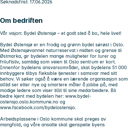
Søknadsfrist: 17.06.2026
Om bedriften
Vår visjon: Bydel Østensjø – et godt sted å bo, hele livet!
Bydel Østensjø er en frodig og grønn bydel sørøst i Oslo.
Med Østensjøvannet naturreservat i midten og grense til
Østmarka, gir bydelen mange muligheter for turer og
friluftsliv, samtidig som veien til Oslo sentrum er kort.
Innenfor bydelens ansvarsområder, skal bydelens 51 000
innbyggere tilbys fleksible tjenester i samsvar med sitt
behov. Vi søker også å være en lærende organisasjon som
alltid ser etter nye og smartere måter å jobbe på, med
modige ledere som viser tillit til sine medarbeidere. Bli
bedre kjent med bydelen her: www.bydel-
ostensjo.oslo.kommune.no og
www.facebook.com/bydelostensjo.
Arbeidsplassene i Oslo kommune skal preges av
mangfold, og våre ansatte skal gjenspeile byens