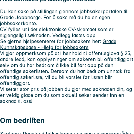
Du kan søke på stillingen gjennom jobbsøkerportalen til
Grade Jobbnorge. For å søke må du ha en egen
jobbsøkerkonto.
CV fylles ut i det elektroniske CV-skjemaet som er
tilgjengelig i søknaden. Vedlegg lastes opp.
Se gjerne hjelpesenteret for jobbsøkere her:
Grade
Kunnskapsbase - Hjelp for jobbsøkere
Vi gjør oppmerksom på at i henhold til offentleglova § 25,
andre ledd, kan opplysninger om søkeren bli offentliggjort
selv om du har bedt om å ikke bli ført opp på den
offentlige søkerlisten. Dersom du har bedt om unntak fra
offentlig søkerliste, vil du bli varslet før listen blir
offentliggjort.
Vi setter stor pris på jobben du gjør med søknaden din, og
er veldig glade om du som aktuell søker sender inn en
søknad til oss!
Om bedriften
Skolene i Rogaland fylkeskommune sine satsingsområder