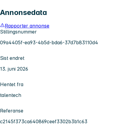
Annonsedata
Rapporter annonse
Stillingsnummer
09a4405f-ea93-4b5d-bda6-37d7b83110d4
Sist endret
13. juni 2026
Hentet fra
talentech
Referanse
c2145f373ca640869ceef3302b3b1c63