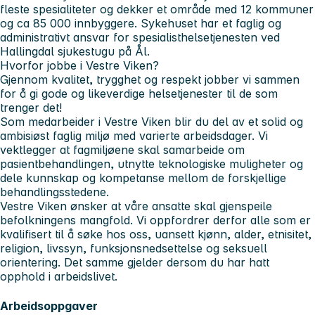
fleste spesialiteter og dekker et område med 12 kommuner
og ca 85 000 innbyggere. Sykehuset har et faglig og
administrativt ansvar for spesialisthelsetjenesten ved
Hallingdal sjukestugu på Ål.
Hvorfor jobbe i Vestre Viken?
Gjennom kvalitet, trygghet og respekt jobber vi sammen
for å gi gode og likeverdige helsetjenester til de som
trenger det!
Som medarbeider i Vestre Viken blir du del av et solid og
ambisiøst faglig miljø med varierte arbeidsdager. Vi
vektlegger at fagmiljøene skal samarbeide om
pasientbehandlingen, utnytte teknologiske muligheter og
dele kunnskap og kompetanse mellom de forskjellige
behandlingsstedene.
Vestre Viken ønsker at våre ansatte skal gjenspeile
befolkningens mangfold. Vi oppfordrer derfor alle som er
kvalifisert til å søke hos oss, uansett kjønn, alder, etnisitet,
religion, livssyn, funksjonsnedsettelse og seksuell
orientering. Det samme gjelder dersom du har hatt
opphold i arbeidslivet.
Arbeidsoppgaver