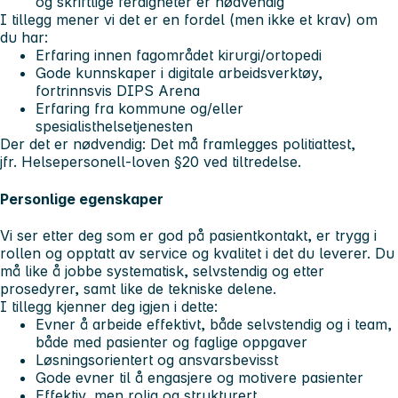
og skriftlige ferdigheter er nødvendig
I tillegg mener vi det er en fordel (men ikke et krav) om
du har:
Erfaring innen fagområdet kirurgi/ortopedi
Gode kunnskaper i digitale arbeidsverktøy,
fortrinnsvis DIPS Arena
Erfaring fra kommune og/eller
spesialisthelsetjenesten
Der det er nødvendig: Det må framlegges politiattest,
jfr. Helsepersonell-loven §20 ved tiltredelse.
Personlige egenskaper
Vi ser etter deg som er god på pasientkontakt, er trygg i
rollen og opptatt av service og kvalitet i det du leverer. Du
må like å jobbe systematisk, selvstendig og etter
prosedyrer, samt like de tekniske delene.
I tillegg kjenner deg igjen i dette:
Evner å arbeide effektivt, både selvstendig og i team,
både med pasienter og faglige oppgaver
Løsningsorientert og ansvarsbevisst
Gode evner til å engasjere og motivere pasienter
Effektiv, men rolig og strukturert