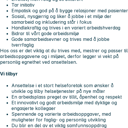
Tar initiativ
Empatisk og god på å bygge relasjoner med pasienter
Sosial, nysgjerrig og liker å jobbe i et miljø der
samarbeid og inkludering står i fokus
Handlekraftig og trives i en variert arbeidshverdag
Bidrar til vårt gode arbeidsmiljø
Gode samarbeidsevner og trives med å jobbe
tverrfaglig
Hos oss er det viktig at du trives med, mestrer og passer til
arbeidsoppgavene og i miljøet, derfor legger vi vekt på
personlig egnethet
ved ansettelsen.
Vi tilbyr
Ansettelse i et stort helseforetak som ønsker å
utvikle og tilby helsetjenester på nye måter
En arbeidsplass preget av tillit, åpenhet og respekt
Et innovativt og godt arbeidsmiljø med dyktige og
engasjerte kollegaer
Spennende og varierte arbeidsoppgaver, med
muligheter for faglig- og personlig utvikling
Du blir en del av et viktig samfunnsoppdrag