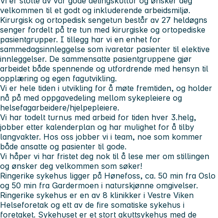
Vi er stolte av vår gode delingskultur og ønsker deg
velkommen til et
godt og inkluderende arbeidsmiljø.
Kirurgisk og ortopedisk sengetun
består av 27 heldøgns
senger fordelt på tre tun med kirurgiske og ortopediske
pasientgrupper. I tillegg har vi en enhet for
sammedagsinnleggelse som ivaretar pasienter til elektive
innleggelser. De sammensatte pasientgruppene gjør
arbeidet både spennende og utfordrende med hensyn til
opplæring og egen fagutvikling.
Vi er hele tiden i utvikling for å møte fremtiden, og holder
nå på med
oppgavedeling
mellom sykepleiere og
helsefagarbeidere/hjelpepleiere.
Vi har todelt turnus med arbeid for tiden hver 3.helg,
jobber etter kalenderplan og har mulighet for å tilby
langvakter. Hos oss jobber vi i
team
, noe som kommer
både ansatte og pasienter til gode.
Vi håper vi har fristet deg nok til å lese mer om stillingen
og ønsker deg velkommen som søker!
Ringerike sykehus
ligger på Hønefoss, ca. 50 min fra Oslo
og 50 min fra Gardermoen i naturskjønne omgivelser.
Ringerike sykehus er en av 8 klinikker i Vestre Viken
Helseforetak og ett av de fire somatiske sykehus i
foretaket. Sykehuset er et stort akuttsykehus med de