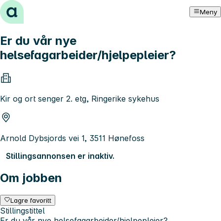
Hopp til innhold
Meny
Er du vår nye
helsefagarbeider/hjelpepleier?
Kir og ort senger 2. etg, Ringerike sykehus
Arnold Dybsjords vei 1, 3511 Hønefoss
Stillingsannonsen er inaktiv.
Om jobben
Lagre favoritt
Stillingstittel
Er du vår nye helsefagarbeider/hjelpepleier?