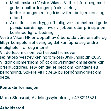
Medlemskap i Vestre Vikens Velferdsforening med
gode rabattordninger på aktiviteter,
kulturarrangement og leie av ferieboliger i inn- og
utland
Ansettelse i en trygg offentlig virksomhet med gode
pensjonsordninger hvor vi jobber etter prinsipp om
kontinuerlig forbedring
Vestre Viken HF er opptatt av å beholde våre ansatte og
tilbyr kompetanseheving og det kan åpne seg andre
muligheter for deg internt.
Vil du lese mer om vårt arbeid fremover
se:
https://vestreviken.no/om-oss/utviklingsplan-2035
Vi gjør oppmerksom på at opplysninger om søkere kan
offentliggjøres, selv om det er bedt om konfidensiell
behandling. Søkere vil i tilfelle bli forhåndsvarslet om
dette.
Kontaktinformasjon
Mona Stensrud, Avdelingssykepleier, +4732116631
Arbeidssted