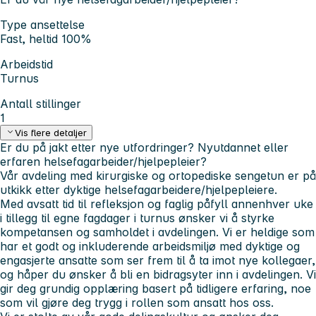
Type ansettelse
Fast, heltid 100%
Arbeidstid
Turnus
Antall stillinger
1
Vis flere detaljer
Er du på jakt etter nye utfordringer? Nyutdannet eller
erfaren helsefagarbeider/hjelpepleier?
Vår avdeling med kirurgiske og ortopediske sengetun er på
utkikk etter dyktige helsefagarbeidere/hjelpepleiere.
Med avsatt tid til refleksjon og faglig påfyll annenhver uke
i tillegg til egne fagdager i turnus ønsker vi å styrke
kompetansen og samholdet i avdelingen. Vi er heldige som
har et godt og inkluderende arbeidsmiljø
med dyktige og
engasjerte ansatte som ser frem til å ta imot nye kollegaer,
og håper du ønsker å bli en bidragsyter inn i avdelingen. Vi
gir deg grundig opplæring basert på tidligere erfaring, noe
som vil gjøre deg trygg i rollen som ansatt hos oss.