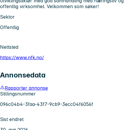
utviklingsaktør med god samhandling med næringsliv og
offentlig virksomhet. Velkommen som søker!
Sektor
Offentlig
Nettsted
https://www.nfk.no/
Annonsedata
Rapporter annonse
Stillingsnummer
096c04b4-3faa-43f7-9cb9-3ecc04f6056f
Sist endret
30. mai 2026