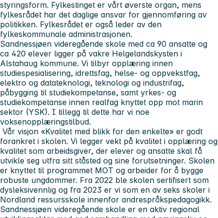
styringsform. Fylkestinget er vårt øverste organ, mens
fylkesrådet har det daglige ansvar for gjennomføring av
politikken. Fylkesrådet er også leder av den
fylkeskommunale administrasjonen.
Sandnessjøen videregående skole med ca 90 ansatte og
ca 420 elever ligger på vakre Helgelandskysten i
Alstahaug kommune. Vi tilbyr opplæring innen
studiespesialisering, idrettsfag, helse- og oppvekstfag,
elektro og datateknologi, teknologi og industrifag,
påbygging til studiekompetanse, samt yrkes- og
studiekompetanse innen realfag knyttet opp mot marin
sektor (YSK). I tillegg til dette har vi noe
voksenopplæringstilbud.
Vår visjon «Kvalitet med blikk for den enkelte» er godt
forankret i skolen. Vi legger vekt på kvalitet i opplæring og
kvalitet som arbeidsgiver, der elever og ansatte skal få
utvikle seg utfra sitt ståsted og sine forutsetninger. Skolen
er knyttet til programmet MOT og arbeider for å bygge
robuste ungdommer. Fra 2022 ble skolen sertifisert som
dysleksivennlig og fra 2023 er vi som en av seks skoler i
Nordland ressursskole innenfor andrespråkspedagogikk.
Sandnessjøen videregående skole er en aktiv regional