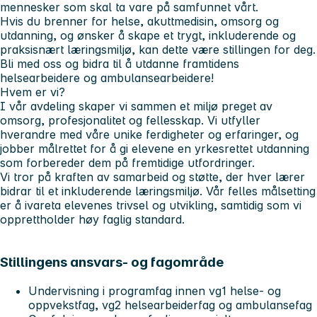
mennesker som skal ta vare på samfunnet vårt.
Hvis du brenner for helse, akuttmedisin, omsorg og
utdanning, og ønsker å skape et trygt, inkluderende og
praksisnært læringsmiljø, kan dette være stillingen for deg.
Bli med oss og bidra til å utdanne framtidens
helsearbeidere og ambulansearbeidere!
Hvem er vi?
I vår avdeling skaper vi sammen et miljø preget av
omsorg, profesjonalitet og fellesskap. Vi utfyller
hverandre med våre unike ferdigheter og erfaringer, og
jobber målrettet for å gi elevene en yrkesrettet utdanning
som forbereder dem på fremtidige utfordringer.
Vi tror på kraften av samarbeid og støtte, der hver lærer
bidrar til et inkluderende læringsmiljø. Vår felles målsetting
er å ivareta elevenes trivsel og utvikling, samtidig som vi
opprettholder høy faglig standard.
Stillingens ansvars- og fagområde
Undervisning i programfag innen vg1 helse- og
oppvekstfag, vg2 helsearbeiderfag og ambulansefag