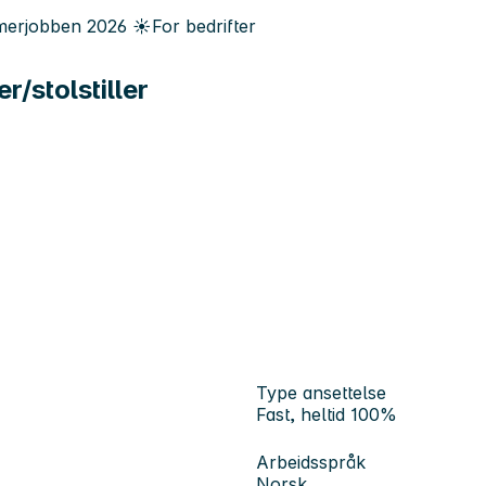
erjobben
2026
☀️
For bedrifter
/stolstiller
Type ansettelse
Fast, heltid 100%
Arbeidsspråk
Norsk