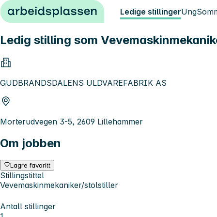
Hopp til innhold
Ledige stillinger
Ung
Somm
Ledig stilling som Vevemaskinmekaniker
GUDBRANDSDALENS ULDVAREFABRIK AS
Morterudvegen 3-5, 2609 Lillehammer
Om jobben
Lagre favoritt
Stillingstittel
Vevemaskinmekaniker/stolstiller
Antall stillinger
1