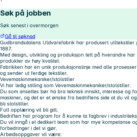
Søk på jobben
Søk senest i overmorgen
Gå til søknad
Gudbrandsdalens Uldvarefabrik har produsert ulltekstiler 
1887.
Med design, utvikling og produksjon tett på hverandre har 
produkter av høy kvalitet.
Fabrikken har en unik produksjonslinje med alle prosesser 
og sender ut ferdige tekstiler.
Vevemaskinmekaniker/stolstiller
Vi har ledig stilling som Vevemaskinmekaniker/stolstiller.
Du som ansettes bør ha bra teknisk innsikt, interesse og f
maskiner, og det er et ønske fra bedriftens side at du vil og k
bli stolstiller.
Full opplæring vil bli gitt.
Bedriften har program for å kunne ta fagbrev i industritekst
Du vil inngå i et dedikert team som har mye kompetanse og 
forbedringer i det vi gjør.
Arbeidsoppgaver vil være: