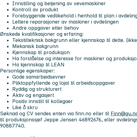
Innstilling og betjening av vevemaskiner
Kontroll av produkt
Forebyggende vedlikehold i henhold til plan i avdelin
Lettere reparasjoner av maskiner i avdelingen
Andre oppgaver etter behov
Ønskede kvalifikasjoner og erfaring:
Tekstilteknisk bakgrunn eller kjennskap til dette. (ikke
Mekanisk bakgrunn
Kjennskap til produksjon
Ha forståelse og interesse for maskiner og produksjo
Ha kjennskap til LEAN
Personlige egenskaper:
Gode samarbeidsevner
Pliktoppfyllende og lojal til arbeidsoppgaver
Ryddig og strukturert
Aktiv og engasjert
Positiv innstilt til kollegaer
Like å skru
Søknad og CV sendes enten via finn.no eller til
Finn@gu.n
til produksjonssjef Jeppe Jensen 46892676, eller avdelin
90887740.