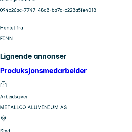
094c26ac-7747-48c8-ba7c-c228a5fe4018
Hentet fra
FINN
Lignende annonser
Produksjonsmedarbeider
Arbeidsgiver
METALLCO ALUMINIUM AS
Sted