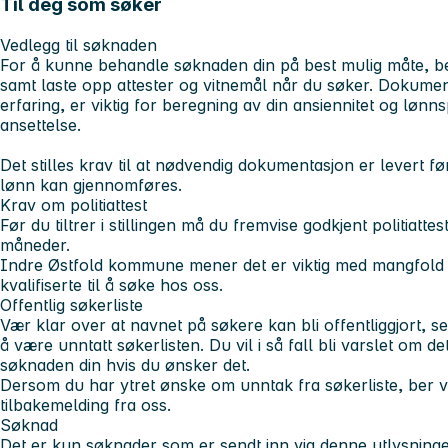
Til deg som søker
Vedlegg til søknaden
For å kunne behandle søknaden din på best mulig måte, ber 
samt laste opp attester og vitnemål når du søker. Dokument
erfaring, er viktig for beregning av din ansiennitet og lønn
ansettelse.
Det stilles krav til at nødvendig dokumentasjon er levert f
lønn kan gjennomføres.
Krav om politiattest
Før du tiltrer i stillingen må du fremvise godkjent politiatte
måneder.
Indre Østfold kommune mener det er viktig med mangfold 
kvalifiserte til å søke hos oss.
Offentlig søkerliste
Vær klar over at navnet på søkere kan bli offentliggjort,
å være unntatt søkerlisten. Du vil i så fall bli varslet om de
søknaden din hvis du ønsker det.
Dersom du har ytret ønske om unntak fra søkerliste, ber vi
tilbakemelding fra oss.
Søknad
Det er kun søknader som er sendt inn via denne utlysninge