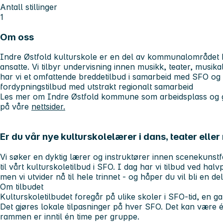
Antall stillinger
1
Om oss
Indre Østfold kulturskole er en del av kommunalområdet 
ansatte. Vi tilbyr undervisning innen musikk, teater, musikal
har vi et omfattende breddetilbud i samarbeid med SFO og
fordypningstilbud med utstrakt regionalt samarbeid
Les mer om Indre Østfold kommune som arbeidsplass og go
på våre
nettsider.
Er du vår nye kulturskolelærer i dans, teater eller
Vi søker en dyktig lærer og instruktører innen scenekunstf
til vårt kulturskoletilbud i SFO. I dag har vi tilbud ved h
men vi utvider nå til hele trinnet - og håper du vil bli en de
Om tilbudet
Kulturskoletilbudet foregår på ulike skoler i SFO-tid, en gan
Det gjøres lokale tilpasninger på hver SFO. Det kan være é
rammen er inntil én time per gruppe.