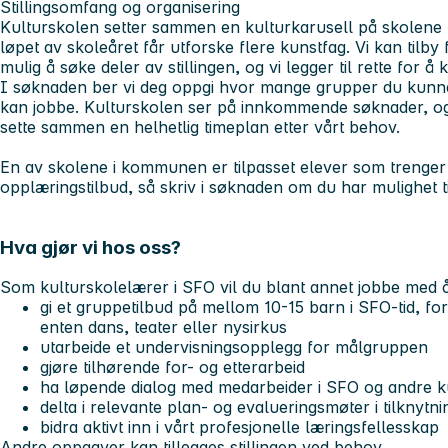
Stillingsomfang og organisering
Kulturskolen setter sammen en kulturkarusell på skolene ma
løpet av skoleåret får utforske flere kunstfag. Vi kan tilby f
mulig å søke deler av stillingen, og vi legger til rette for
I søknaden ber vi deg oppgi hvor mange grupper du kunne
kan jobbe. Kulturskolen ser på innkommende søknader, og 
sette sammen en helhetlig timeplan etter vårt behov.
En av skolene i kommunen er tilpasset elever som trenger 
opplæringstilbud, så skriv i søknaden om du har mulighet t
Hva gjør vi hos oss?
Som kulturskolelærer i SFO vil du blant annet jobbe med 
gi et gruppetilbud på mellom 10-15 barn i SFO-tid, for 
enten dans, teater eller nysirkus
utarbeide et undervisningsopplegg for målgruppen
gjøre tilhørende for- og etterarbeid
ha løpende dialog med medarbeider i SFO og andre k
delta i relevante plan- og evalueringsmøter i tilknytning
bidra aktivt inn i vårt profesjonelle læringsfellesskap
Andre oppgaver kan tillegges stillingen ved behov.