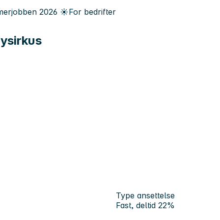
erjobben
2026
☀️
For bedrifter
nysirkus
Type ansettelse
Fast, deltid 22%