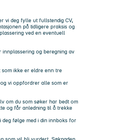
vi deg fylle ut fullstendig CV,
asjonen på tidligere praksis og
splassering ved en eventuell
ør innplassering og beregning av
st som ikke er eldre enn tre
og vi oppfordrer alle som er
 selv om du som søker har bedt om
tte og får anledning til å trekke
 deg følge med i din innboks for
n som vil bli vurdert. Søknaden