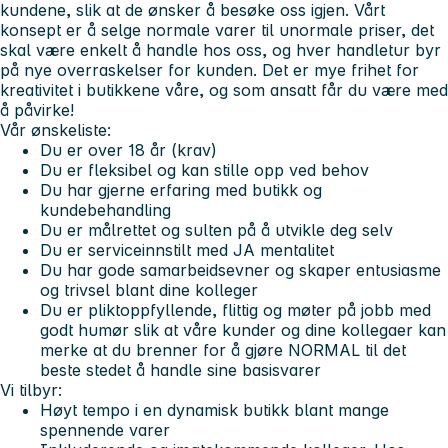
kundene, slik at de ønsker å besøke oss igjen. Vårt
konsept er å selge normale varer til unormale priser, det
skal være enkelt å handle hos oss, og hver handletur byr
på nye overraskelser for kunden. Det er mye frihet for
kreativitet i butikkene våre, og som ansatt får du være med
å påvirke!
Vår ønskeliste:
Du er over 18 år (krav)
Du er fleksibel og kan stille opp ved behov
Du har gjerne erfaring med butikk og
kundebehandling
Du er målrettet og sulten på å utvikle deg selv
Du er serviceinnstilt med JA mentalitet
Du har gode samarbeidsevner og skaper entusiasme
og trivsel blant dine kolleger
Du er pliktoppfyllende, flittig og møter på jobb med
godt humør slik at våre kunder og dine kollegaer kan
merke at du brenner for å gjøre NORMAL til det
beste stedet å handle sine basisvarer
Vi tilbyr:
Høyt tempo i en dynamisk butikk blant mange
spennende varer