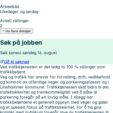
Arbeidstid
Ukedager og lørdag
Antall stillinger
2
Vis flere detaljer
Søk på jobben
Søk senest søndag 16. august
Gå til søknad
Ved trafikktjenesten er det ledig to 100 % stillinger som
trafikkbetjent.
Veg og trafikk har ansvar for forvalting, drift, vedlikehold
og kontroll av offentlige veger og parkeringsplasser og i
Lillehammer kommune. Trafikktjenesten skal bidra til økt
trafikksikkerhet og fremkommelighet ved å påse at
parkering foregår på en lovlig måte. I tillegg har
trafikkbetjentene et generelt oppsyn med veger og gater
og et spesielt fokus på trafikksikkerhet. For å ha god
kontakt med publikum foregår mye av trafikktjenesten til