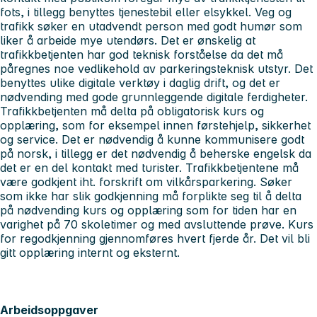
fots, i tillegg benyttes tjenestebil eller elsykkel. Veg og
trafikk søker en utadvendt person med godt humør som
liker å arbeide mye utendørs. Det er ønskelig at
trafikkbetjenten har god teknisk forståelse da det må
påregnes noe vedlikehold av parkeringsteknisk utstyr. Det
benyttes ulike digitale verktøy i daglig drift, og det er
nødvending med gode grunnleggende digitale ferdigheter.
Trafikkbetjenten må delta på obligatorisk kurs og
opplæring, som for eksempel innen førstehjelp, sikkerhet
og service. Det er nødvendig å kunne kommunisere godt
på norsk, i tillegg er det nødvendig å beherske engelsk da
det er en del kontakt med turister. Trafikkbetjentene må
være godkjent iht. forskrift om vilkårsparkering. Søker
som ikke har slik godkjenning må forplikte seg til å delta
på nødvending kurs og opplæring som for tiden har en
varighet på 70 skoletimer og med avsluttende prøve. Kurs
for regodkjenning gjennomføres hvert fjerde år. Det vil bli
gitt opplæring internt og eksternt.
Arbeidsoppgaver