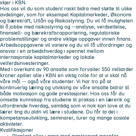
skjer i KBN.
Hos oss vil du som student raskt bidra med støtte til ulike
avdelinger, som for eksempel Kapitalmarkeder, Økonomi
og bærekraft, Utlån og Risikostyring. Du vil få muligheten
til å jobbe med risikostyring og --analyse, verdsettelse,
finansiell- og bærekraftsrapportering, regulatoriske
problemstillinger og andre viktige oppgaver innen finans.
Arbeidsoppgavene vil variere og du vil få utfordringer og
ansvar i en arbeidshverdag i spennet mellom
internasjonale kapitalmarkeder og lokale
velferdsinvesteringer.
Med i overkant av 90 ansatte som forvalter 550 milliarder
kroner spiller alle i KBN en viktig rolle for at vi skal nå
våre mål -- også våre studenter. Vi har tro på at
kontinuerlig læring og utvikling av våre ansatte bidrar til
både motivasjon og gode prestasjoner. Hos oss får du
omsette kunnskap fra studiene til praksis i en lærerik og
utfordrende hverdag, samtidig som vi nok kan love at du
lærer ting du aldri vil lære i studiene. Du får ta del i
kompetanseutvikling, seminarer, turer og mange sosiale
aktiviteter.
Kvalifikasjoner
Planlagt eller i gang med mastergrad innenfor