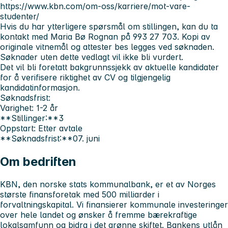
https://www.kbn.com/om-oss/karriere/mot-vare-
studenter/
Hvis du har ytterligere spørsmål om stillingen, kan du ta
kontakt med Maria Bø Rognan på 993 27 703.
Kopi av
originale vitnemål og attester bes legges ved søknaden.
Søknader uten dette vedlagt vil ikke bli vurdert.
Det vil bli foretatt bakgrunnssjekk av aktuelle kandidater
for å verifisere riktighet av CV og tilgjengelig
kandidatinformasjon.
Søknadsfrist
:
Varighet:
1-2 år
**Stillinger:**3
Oppstart:
Etter avtale
**Søknadsfrist:**07. juni
Om bedriften
KBN, den norske stats kommunalbank, er et av Norges
største finansforetak med 500 milliarder i
forvaltningskapital. Vi finansierer kommunale investeringer
over hele landet og ønsker å fremme bærekraftige
lokalsamfunn og bidra i det grønne skiftet. Bankens utlån