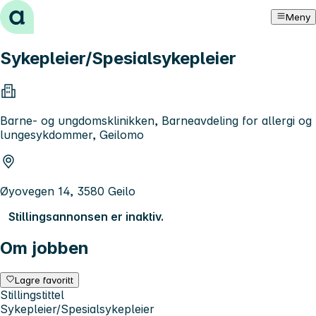
Hopp til innhold
Meny
Sykepleier/Spesialsykepleier
Barne- og ungdomsklinikken, Barneavdeling for allergi og
lungesykdommer, Geilomo
Øyovegen 14, 3580 Geilo
Stillingsannonsen er inaktiv.
Om jobben
Lagre favoritt
Stillingstittel
Sykepleier/Spesialsykepleier