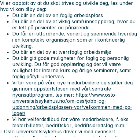
Vi er opptatt av at du skal trives og utvikle deg, les under
hva vi kan tilby deg:
Du blir en del av en faglig arbeidsplass
Du blir en del av et viktig samfunnsoppdrag, hvor du
er tett på pasienter og pårørende.
Du får en utfordrende, variert og spennende hverdag
i en kompleks organisasjon som er i kontinuerlig
utvikling.
Du blir en del av et tverrfaglig arbeidsmiljø
Du blir gitt gode muligheter for faglig og personlig
utvikling. Du får god opplæring og det vil være
mulighet for interne kurs og årlige seminarer, samt
faglig påfyll underveis.
Vi tar vare på våre nye medarbeidere og støtter deg
gjennom oppstartsfasen med vårt sentrale
nyansattprogram, les mer:
https://www.oslo-
universitetssykehus.no/om-oss/jobb-og-
utdanning/arbeidsplassen-var/velkommen-med-pa-
laget/
Vi har velferdstilbud for våre medarbeidere, f. eks.
teaterbilletter, bedriftskor, bedriftsidrettslag m.m.
I Oslo universitetssykehus driver vi med avansert