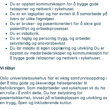
Du er opptatt kommunikasjon for å bygge gode
relasjoner og nettverk i sykehuset.
Du er en lagspiller og har evnen til å samarbeide på
tvers av ulike fagmiljøer
Du er bruker- og pasientorientert for å sikre god
pasientflyt og arbeidsprosesser.
Du er initiativrik.
Du er faglig og personlig trygg, og arbeider
selvstendig og ansvarsbevisst
Du tar initiativ til egen opplæring og utvikling Du er
opptatt av medarbeiderskapet og kommunikasjon for
å bygge gode relasjoner og nettverk i sykehuset.
Vi tilbyr
Oslo universitetssykehus har et viktig samfunnsoppdrag i
det å tilby gode og likeverdige helsetjenester til
befolkningen. Som medarbeider ved sykehuset vil du ha
en rolle i å innfri dette. Du har betydning for
pasientsikkerhet, trivsel på arbeidsplassen og utvikling av
en trygg, åpen og inkluderende kultur.