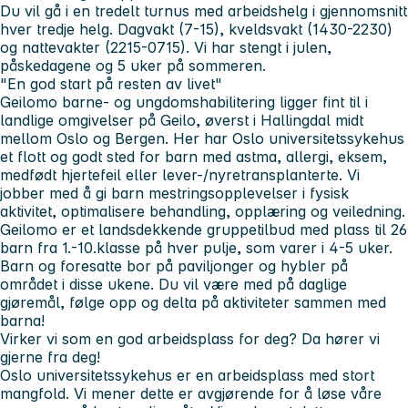
Du vil gå i en tredelt turnus med arbeidshelg i gjennomsnitt
hver tredje helg. Dagvakt (7-15), kveldsvakt (1430-2230)
og nattevakter (2215-0715). Vi har stengt i julen,
påskedagene og 5 uker på sommeren.
"En god start på resten av livet"
Geilomo barne- og ungdomshabilitering ligger fint til i
landlige omgivelser på Geilo, øverst i Hallingdal midt
mellom Oslo og Bergen. Her har Oslo universitetssykehus
et flott og godt sted for barn med astma, allergi, eksem,
medfødt hjertefeil eller lever-/nyretransplanterte. Vi
jobber med å gi barn mestringsopplevelser i fysisk
aktivitet, optimalisere behandling, opplæring og veiledning.
Geilomo er et landsdekkende gruppetilbud med plass til 26
barn fra 1.-10.klasse på hver pulje, som varer i 4-5 uker.
Barn og foresatte bor på paviljonger og hybler på
området i disse ukene. Du vil være med på daglige
gjøremål, følge opp og delta på aktiviteter sammen med
barna!
Virker vi som en god arbeidsplass for deg?
Da hører vi
gjerne fra deg!
Oslo universitetssykehus er en arbeidsplass med stort
mangfold. Vi mener dette er avgjørende for å løse våre