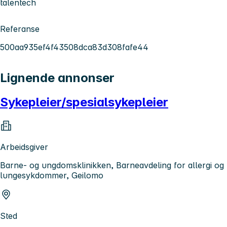
talentech
Referanse
500aa935ef4f43508dca83d308fafe44
Lignende annonser
Sykepleier/spesialsykepleier
Arbeidsgiver
Barne- og ungdomsklinikken, Barneavdeling for allergi og
lungesykdommer, Geilomo
Sted