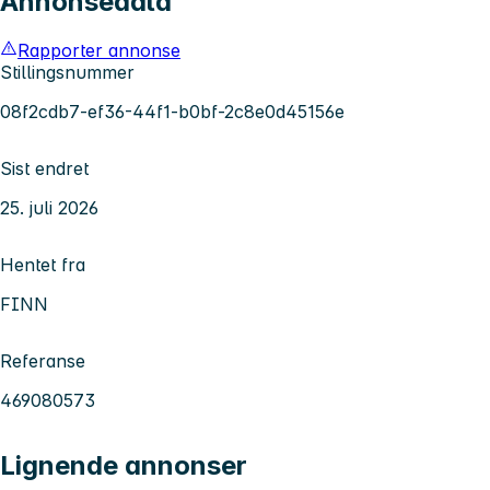
Annonsedata
Rapporter annonse
Stillingsnummer
08f2cdb7-ef36-44f1-b0bf-2c8e0d45156e
Sist endret
25. juli 2026
Hentet fra
FINN
Referanse
469080573
Lignende annonser