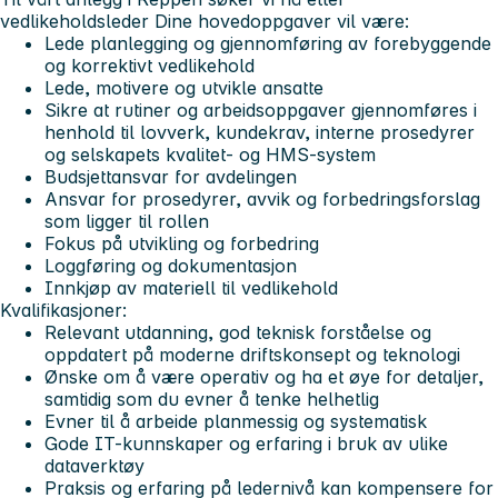
vedlikeholdsleder
Dine hovedoppgaver vil være:
Lede planlegging og gjennomføring av forebyggende
og korrektivt vedlikehold
Lede, motivere og utvikle ansatte
Sikre at rutiner og arbeidsoppgaver gjennomføres i
henhold til lovverk, kundekrav, interne prosedyrer
og selskapets kvalitet- og HMS-system
Budsjettansvar for avdelingen
Ansvar for prosedyrer, avvik og forbedringsforslag
som ligger til rollen
Fokus på utvikling og forbedring
Loggføring og dokumentasjon
Innkjøp av materiell til vedlikehold
Kvalifikasjoner:
Relevant utdanning, god teknisk forståelse og
oppdatert på moderne driftskonsept og teknologi
Ønske om å være operativ og ha et øye for detaljer,
samtidig som du evner å tenke helhetlig
Evner til å arbeide planmessig og systematisk
Gode IT-kunnskaper og erfaring i bruk av ulike
dataverktøy
Praksis og erfaring på ledernivå kan kompensere for