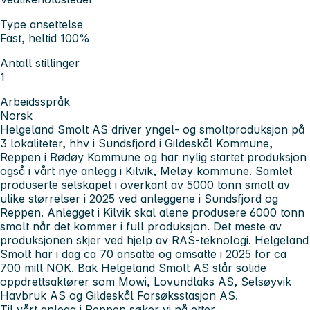
Type ansettelse
Fast, heltid 100%
Antall stillinger
1
Arbeidsspråk
Norsk
Helgeland Smolt AS driver yngel- og smoltproduksjon på
3 lokaliteter, hhv i Sundsfjord i Gildeskål Kommune,
Reppen i Rødøy Kommune og har nylig startet produksjon
også i vårt nye anlegg i Kilvik, Meløy kommune. Samlet
produserte selskapet i overkant av 5000 tonn smolt av
ulike størrelser i 2025 ved anleggene i Sundsfjord og
Reppen. Anlegget i Kilvik skal alene produsere 6000 tonn
smolt når det kommer i full produksjon. Det meste av
produksjonen skjer ved hjelp av RAS-teknologi. Helgeland
Smolt har i dag ca 70 ansatte og omsatte i 2025 for ca
700 mill NOK. Bak Helgeland Smolt AS står solide
oppdrettsaktører som Mowi, Lovundlaks AS, Selsøyvik
Havbruk AS og Gildeskål Forsøksstasjon AS.
Til vårt anlegg i Reppen søker vi nå etter