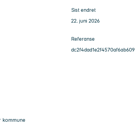
Sist endret
22. juni 2026
Referanse
dc2f4dad1e2f4570af6ab60
ger kommune