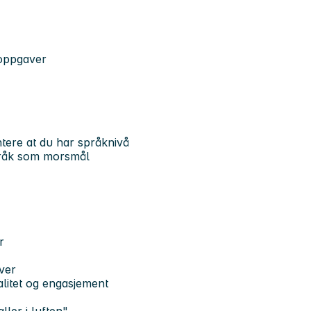
eoppgaver
ere at du har språknivå
språk som morsmål
r
ver
litet og engasjement
ler i luften"