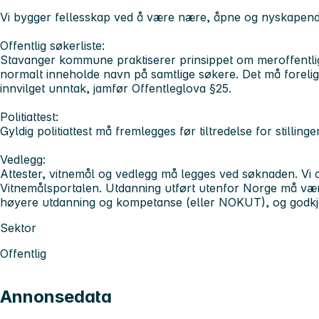
Vi bygger fellesskap ved å være nære, åpne og nyskapen
Offentlig søkerliste:
Stavanger kommune praktiserer prinsippet om meroffentlighe
normalt inneholde navn på samtlige søkere. Det må forelig
innvilget unntak, jamfør Offentleglova §25.
Politiattest:
Gyldig politiattest må fremlegges før tiltredelse for stilling
Vedlegg:
Attester, vitnemål og vedlegg må legges ved søknaden. Vi o
Vitnemålsportalen. Utdanning utført utenfor Norge må vær
høyere utdanning og kompetanse (eller NOKUT), og godk
Sektor
Offentlig
Annonsedata