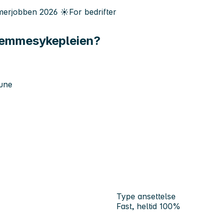
erjobben
2026
☀️
For bedrifter
hjemmesykepleien?
une
Type ansettelse
Fast, heltid 100%