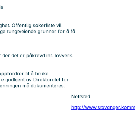
de
t. Offentlig søkerliste vil
ge tungtveiende grunner for å få
er der det er påkrevd iht. lovverk.
ppfordrer til å bruke
e godkjent av Direktoratet for
jenningen må dokumenteres.
Nettsted
http://www.stavanger.kom