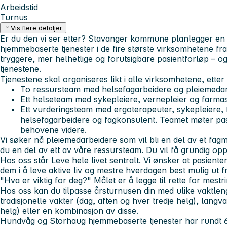
Arbeidstid
Turnus
Vis flere detaljer
Er du den vi ser etter? Stavanger kommune planlegger en
hjemmebaserte tjenester i de fire største virksomhetene fra
tryggere, mer helhetlige og forutsigbare pasientforløp – og 
tjenestene.
Tjenestene skal organiseres likt i alle virksomhetene, ette
To ressursteam med helsefagarbeidere og pleiemeda
Ett helseteam med sykepleiere, vernepleier og farma
Ett vurderingsteam med ergoterapeuter, sykepleiere, 
helsefagarbeidere og fagkonsulent. Teamet møter pas
behovene videre.
Vi søker nå pleiemedarbeidere som vil bli en del av et fagmil
du en del av ett av våre ressursteam. Du vil få grundig opp
Hos oss står Leve hele livet sentralt. Vi ønsker at pasiente
dem i å leve aktive liv og mestre hverdagen best mulig ut f
"Hva er viktig for deg?" Målet er å legge til rette for mestri
Hos oss kan du tilpasse årsturnusen din med ulike vaktle
tradisjonelle vakter (dag, aften og hver tredje helg), langva
helg) eller en kombinasjon av disse.
Hundvåg og Storhaug hjemmebaserte tjenester har rundt 6