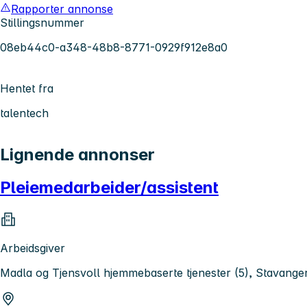
Rapporter annonse
Stillingsnummer
08eb44c0-a348-48b8-8771-0929f912e8a0
Hentet fra
talentech
Lignende annonser
Pleiemedarbeider/assistent
Arbeidsgiver
Madla og Tjensvoll hjemmebaserte tjenester (5), Stavan