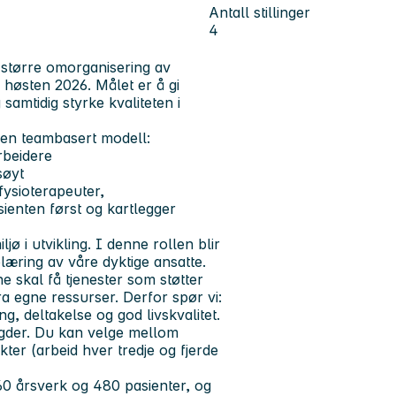
Antall stillinger
4
 større omorganisering av
 høsten 2026. Målet er å gi
samtidig styrke kvaliteten i
r en teambasert modell:
rbeidere
søyt
fysioterapeuter,
ienten først og kartlegger
jø i utvikling. I denne rollen blir
læring av våre dyktige ansatte.
ne skal få tjenester som støtter
ra egne ressurser. Derfor spør vi:
ng, deltakelse og god livskvalitet.
ngder. Du kan velge mellom
kter (arbeid hver tredje og fjerde
0 årsverk og 480 pasienter, og