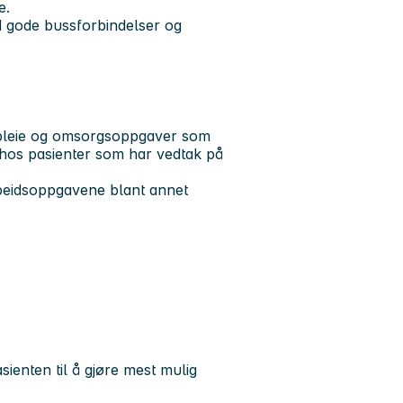
e.
ed gode bussforbindelser og
e pleie og omsorgsoppgaver som
g hos pasienter som har vedtak på
rbeidsoppgavene blant annet
sienten til å gjøre mest mulig