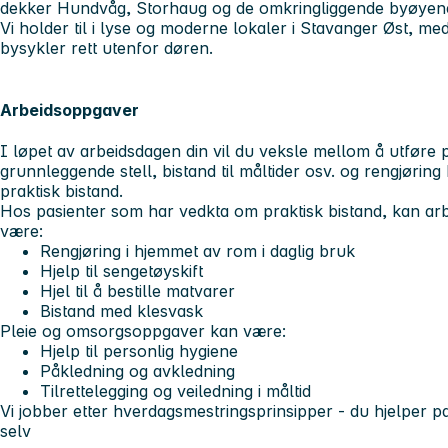
dekker Hundvåg, Storhaug og de omkringliggende byøyen
Vi holder til i lyse og moderne lokaler i Stavanger Øst, m
bysykler rett utenfor døren.
Arbeidsoppgaver
I løpet av arbeidsdagen din vil du veksle mellom å utfør
grunnleggende stell, bistand til måltider osv. og rengjørin
praktisk bistand.
Hos pasienter som har vedkta om praktisk bistand, kan a
være:
Rengjøring i hjemmet av rom i daglig bruk
Hjelp til sengetøyskift
Hjel til å bestille matvarer
Bistand med klesvask
Pleie og omsorgsoppgaver kan være:
Hjelp til personlig hygiene
Påkledning og avkledning
Tilrettelegging og veiledning i måltid
Vi jobber etter hverdagsmestringsprinsipper - du hjelper pa
selv