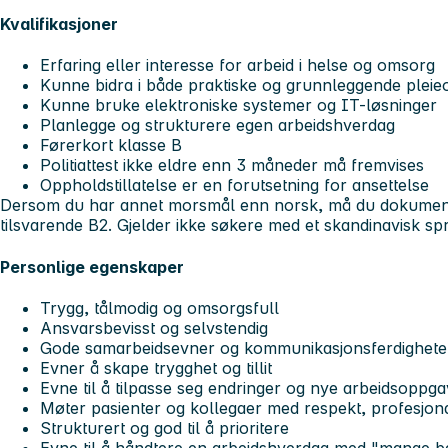
Kvalifikasjoner
Erfaring eller interesse for arbeid i helse og omsorg
Kunne bidra i både praktiske og grunnleggende plei
Kunne bruke elektroniske systemer og IT-løsninger
Planlegge og strukturere egen arbeidshverdag
Førerkort klasse B
Politiattest ikke eldre enn 3 måneder må fremvises
Oppholdstillatelse er en forutsetning for ansettelse
Dersom du har annet morsmål enn norsk, må du dokument
tilsvarende B2. Gjelder ikke søkere med et skandinavisk 
Personlige egenskaper
Trygg, tålmodig og omsorgsfull
Ansvarsbevisst og selvstendig
Gode samarbeidsevner og kommunikasjonsferdighete
Evner å skape trygghet og tillit
Evne til å tilpasse seg endringer og nye arbeidsoppga
Møter pasienter og kollegaer med respekt, profesjona
Strukturert og god til å prioritere
Evne til å håndtere en arbeidshverdag med "mange bal