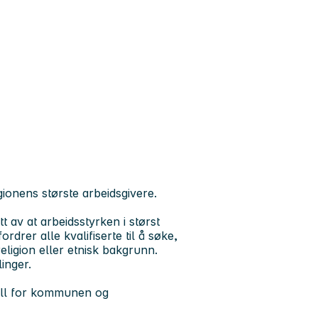
ionens største arbeidsgivere.
t av at arbeidsstyrken i størst
drer alle kvalifiserte til å søke,
religion eller etnisk bakgrunn.
inger.
ell for kommunen og