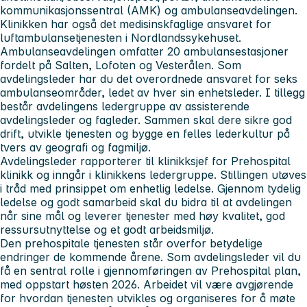
kommunikasjonssentral (AMK) og ambulanseavdelingen.
Klinikken har også det medisinskfaglige ansvaret for
luftambulansetjenesten i Nordlandssykehuset.
Ambulanseavdelingen omfatter 20 ambulansestasjoner
fordelt på Salten, Lofoten og Vesterålen. Som
avdelingsleder har du det overordnede ansvaret for seks
ambulanseområder, ledet av hver sin enhetsleder. I tillegg
består avdelingens ledergruppe av assisterende
avdelingsleder og fagleder. Sammen skal dere sikre god
drift, utvikle tjenesten og bygge en felles lederkultur på
tvers av geografi og fagmiljø.
Avdelingsleder rapporterer til klinikksjef for Prehospital
klinikk og inngår i klinikkens ledergruppe. Stillingen utøves
i tråd med prinsippet om enhetlig ledelse. Gjennom tydelig
ledelse og godt samarbeid skal du bidra til at avdelingen
når sine mål og leverer tjenester med høy kvalitet, god
ressursutnyttelse og et godt arbeidsmiljø.
Den prehospitale tjenesten står overfor betydelige
endringer de kommende årene. Som avdelingsleder vil du
få en sentral rolle i gjennomføringen av Prehospital plan,
med oppstart høsten 2026. Arbeidet vil være avgjørende
for hvordan tjenesten utvikles og organiseres for å møte