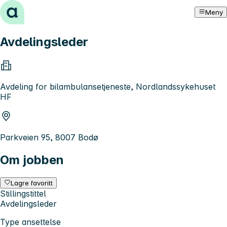
Hopp til innhold
Meny
Avdelingsleder
Avdeling for bilambulansetjeneste, Nordlandssykehuset
HF
Parkveien 95, 8007 Bodø
Om jobben
Lagre favoritt
Stillingstittel
Avdelingsleder
Type ansettelse