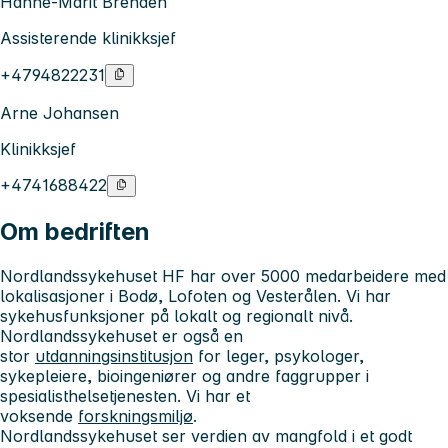
Hanne-Marit Brenden
Assisterende klinikksjef
+4794822231
Arne Johansen
Klinikksjef
+4741688422
Om bedriften
Nordlandssykehuset HF har over 5000 medarbeidere med
lokalisasjoner i Bodø, Lofoten og Vesterålen. Vi har
sykehusfunksjoner på lokalt og regionalt nivå.
Nordlandssykehuset er også en
stor
utdanningsinstitusjon
for leger, psykologer,
sykepleiere, bioingeniører og andre faggrupper i
spesialisthelsetjenesten. Vi har et
voksende
forskningsmiljø
.
Nordlandssykehuset ser verdien av mangfold i et godt