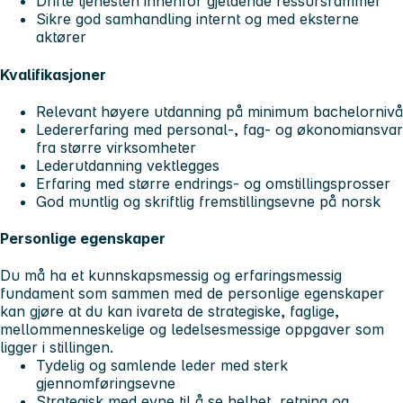
Drifte tjenesten innenfor gjeldende ressursrammer
Sikre god samhandling internt og med eksterne
aktører
Kvalifikasjoner
Relevant høyere utdanning på minimum bachelornivå
Ledererfaring med personal-, fag- og økonomiansvar
fra større virksomheter
Lederutdanning vektlegges
Erfaring med større endrings- og omstillingsprosser
God muntlig og skriftlig fremstillingsevne på norsk
Personlige egenskaper
Du må ha et kunnskapsmessig og erfaringsmessig
fundament som sammen med de personlige egenskaper
kan gjøre at du kan ivareta de strategiske, faglige,
mellommenneskelige og ledelsesmessige oppgaver som
ligger i stillingen.
Tydelig og samlende leder med sterk
gjennomføringsevne
Strategisk med evne til å se helhet, retning og