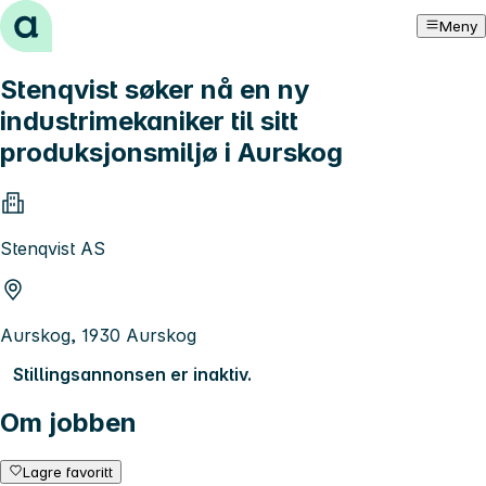
Hopp til innhold
Meny
Stenqvist søker nå en ny
industrimekaniker til sitt
produksjonsmiljø i Aurskog
Stenqvist AS
Aurskog, 1930 Aurskog
Stillingsannonsen er inaktiv.
Om jobben
Lagre favoritt