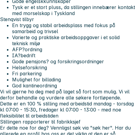
Gode engelskkunnskaper
Tysk er et stort pluss
, da stillingen innebærer kontakt
med morselskap i Tyskland
Stenqvist tilbyr
En trygg og stabil arbeidsplass med fokus på
samarbeid og trivsel
Varierte og praktiske arbeidsoppgaver i et solid
teknisk miljø
AFP?ordning
IA?bedrift
Gode
pensjons? og forsikringsordninger
Helseforsikring
Fri parkering
Mulighet for billading
God kantineordning
Vi vil gjerne ha deg med på laget så fort som mulig. Vi vil
derfor behandle og vurdere alle søkere fortløpende.
Dette er en 100 % stilling med arbeidstid mandag - torsdag
kl 07:00 - 15:30, fredager kl 07:00 - 13:00 - med noe
fleksibilitet til arbeidstiden
Stillingen rapporterer til fabrikksjef
Er dette noe for deg?
Vennligst søk via "søk her". Har du
allerede en profil hos oss er det viktig at den er så