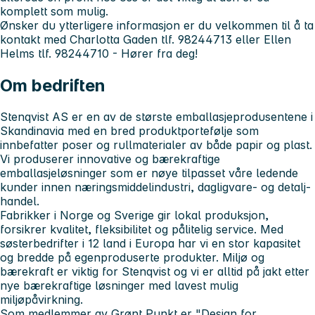
komplett som mulig.
Ønsker du ytterligere informasjon er du velkommen til å ta
kontakt med Charlotta Gaden tlf. 98244713 eller Ellen
Helms tlf. 98244710 -
Hører fra deg!
Om bedriften
Stenqvist AS
er en av de største emballasjeprodusentene i
Skandinavia med en bred produktportefølje som
innbefatter poser og rullmaterialer av både papir og plast.
Vi produserer innovative og bærekraftige
emballasjeløsninger som er nøye tilpasset våre ledende
kunder innen næringsmiddelindustri, dagligvare- og detalj-
handel.
Fabrikker i Norge og Sverige gir lokal produksjon,
forsikrer kvalitet, fleksibilitet og pålitelig service. Med
søsterbedrifter i 12 land i Europa har vi en stor kapasitet
og bredde på egenproduserte produkter. Miljø og
bærekraft er viktig for Stenqvist og vi er alltid på jakt etter
nye bærekraftige løsninger med lavest mulig
miljøpåvirkning.
Som medlemmer av Grønt Punkt er "Design for