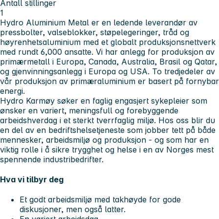
Antall stillinger
1
Hydro Aluminium Metal er en ledende leverandør av
pressbolter, valseblokker, støpelegeringer, tråd og
høyrenhetsaluminium med et globalt produksjonsnettverk
med rundt 6,000 ansatte. Vi har anlegg for produksjon av
primærmetall i Europa, Canada, Australia, Brasil og Qatar,
og gjenvinningsanlegg i Europa og USA. To tredjedeler av
vår produksjon av primæraluminium er basert på fornybar
energi.
Hydro Karmøy søker en faglig engasjert sykepleier som
ønsker en variert, meningsfull og forebyggende
arbeidshverdag i et sterkt tverrfaglig miljø. Hos oss blir du
en del av en bedriftshelsetjeneste som jobber tett på både
mennesker, arbeidsmiljø og produksjon - og som har en
viktig rolle i å sikre trygghet og helse i en av Norges mest
spennende industribedrifter.
Hva vi tilbyr deg
Et godt arbeidsmiljø med takhøyde for gode
diskusjoner, men også latter.