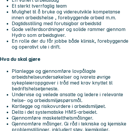
En variert arbeidsdag
Et sterkt tverrfaglig team
Mulighet til å bruke og videreutvikle kompetanse
innen arbeidshelse , forebyggende arbeid m.m.
Dagtidsstilling med forutsigbar arbeidstid
Gode velferdsordninger og solide rammer gjennom
Hydro som arbeidsgiver.
En rolle der du får jobbe både klinisk, forebyggende
og operativt ute i drift.
Hva du skal gjøre
Planlegge og gjennomføre lovpålagte
arbeidshelseundersøkelser og ivareta øvrige
sykepleieroppgaver i tråd med krav knyttet til
bedriftshelsetjeneste.
Undervise og veilede ansatte og ledere i relevante
helse- og arbeidsmiljøspørsmål.
Kartlegge og risikovurdere i arbeidsmiljøet.
Delta i det systematiske HMS-arbeidet.
Gjennomføre masketetthetsmålinger.
Gjennomføre målinger. Gi råd i tekniske og kjemiske
problemstillinger, inkludert støy, kjemikalier,