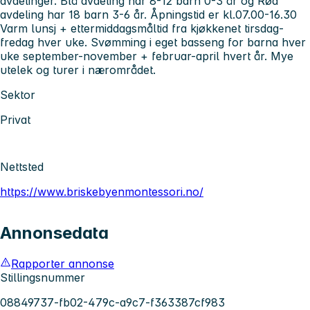
avdelinger. Blå avdeling har 8-12 barn 0-3 år og Rød
avdeling har 18 barn 3-6 år. Åpningstid er kl.07.00-16.30
Varm lunsj + ettermiddagsmåltid fra kjøkkenet tirsdag-
fredag hver uke. Svømming i eget basseng for barna hver
uke september-november + februar-april hvert år. Mye
utelek og turer i nærområdet.
Sektor
Privat
Nettsted
https://www.briskebyenmontessori.no/
Annonsedata
Rapporter annonse
Stillingsnummer
08849737-fb02-479c-a9c7-f363387cf983