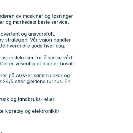
ndøren av maskiner og løsninger
er og markedets beste service,
moverlent og ansvarsfull.
v strategien. Vår visjon handler
ille hverandre gode hver dag.
asjonstekniker for å styrke vårt
et er vesentlig at man er bosatt
oner på AGV-er samt trucker og
t 24/5 etter gjeldene turnus. En
ruck og landbruks- eller
e kjøretøy og elektronikk)