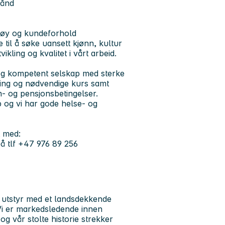
hånd
rktøy og kundeforhold
e til å søke uansett kjønn, kultur
ikling og kvalitet i vårt arbeid.
gt og kompetent selskap med sterke
ring og nødvendige kurs samt
n- og pensjonsbetingelser.
b og vi har gode helse- og
t med:
på tlf +47 976 89 256
 utstyr med et landsdekkende
Vi er markedsledende innen
og vår stolte historie strekker