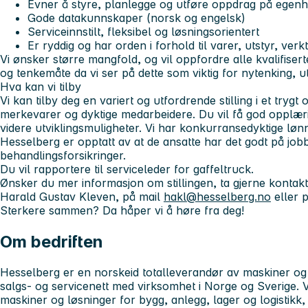
Evner å styre, planlegge og utføre oppdrag på egen
Gode datakunnskaper (norsk og engelsk)
Serviceinnstilt, fleksibel og løsningsorientert
Er ryddig og har orden i forhold til varer, utstyr, ve
Vi ønsker større mangfold, og vil oppfordre alle kvalifisert
og tenkemåte da vi ser på dette som viktig for nytenking, utv
Hva kan vi tilby
Vi kan tilby deg en variert og utfordrende stilling i et try
merkevarer og dyktige medarbeidere. Du vil få god opplæ
videre utviklingsmuligheter. Vi har konkurransedyktige løn
Hesselberg er opptatt av at de ansatte har det godt på job
behandlingsforsikringer.
Du vil rapportere til serviceleder for gaffeltruck.
Ønsker du mer informasjon om stillingen, ta gjerne kontak
Harald Gustav Kleven,
på mail
hakl@hesselberg.no
eller 
Sterkere sammen? Da håper vi å høre fra deg!
Om bedriften
Hesselberg er en norskeid totalleverandør av maskiner og
salgs- og servicenett med virksomhet i Norge og Sverige. 
maskiner og løsninger for bygg, anlegg, lager og logistikk, 