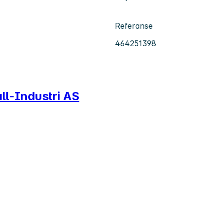
Referanse
464251398
all-Industri AS