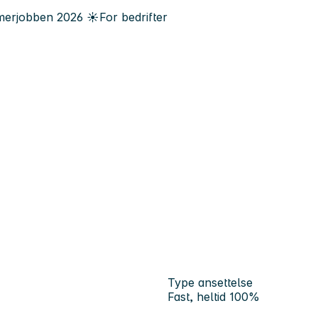
erjobben
2026
☀️
For bedrifter
Type ansettelse
Fast, heltid 100%