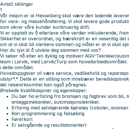
Antall stillinger
1
Vår misjon er at Hesselberg skal være den ledende levera
for vare- og massehåndtering. Vi skal levere gode produkt
som sikrer våre kunder kontinuerlig drift.
Vi er opptatt av å etterleve våre verdier inkluderende, fre
Sikkerhet er overordnet, og bærekraft er en vesentlig del a
om at vi skal bli sterkere sammen og målet er at vi skal sp
Har du lyst til å utvikle deg sammen med oss?
Vi søker nå etter en dyktig og motivert AGV-Tekniker/autom
team i Larvik, med Larvik/Torp som hovedarbeidsområdet. D
i dette området.
Hovedoppgaver vil være service, vedlikehold og reparasj
utstyr*.* Dette er en stilling som innebærer beredskapsvak
del reisevirksomhet kan også påregnes.
Ønskede kvalifikasjoner og egenskaper:
Du bør ha erfaring fra bransjen og fagbrev som bil, t
anleggsmekaniker, automasjonstekniker.
Erfaring med selvkjørende kjøretøy (roboter, avansert
Kan programmering og feilsøking
Førerkort
Er selvgående og resultatorientert